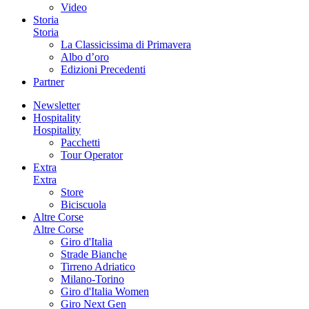
Video
Storia
Storia
La Classicissima di Primavera
Albo d’oro
Edizioni Precedenti
Partner
Newsletter
Hospitality
Hospitality
Pacchetti
Tour Operator
Extra
Extra
Store
Biciscuola
Altre Corse
Altre Corse
Giro d'Italia
Strade Bianche
Tirreno Adriatico
Milano-Torino
Giro d'Italia Women
Giro Next Gen