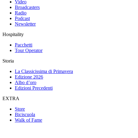
Video
Broadcasters
Radio
Podcast
Newsletter
Hospitality
Pacchetti
Tour Operator
Storia
La Classicissima di Primavera
Edizione 2026
Albo d’oro
Edizioni Precedenti
EXTRA
Store
Biciscuola
Walk of Fame