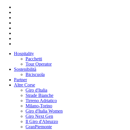
Hospitality
Pacchetti
Tour Operator
Sostenibilità
Biciscuola
Partner
Altre Corse
Giro d'Italia
Strade Bianche
Tirreno Adriatico
Milano-Torino
Giro d'Italia Women
Giro Next Gen
Il Giro d'Abruzzo
GranPiemonte