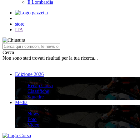
Il Lombardia
store
ITA
Cerca
Non sono stati trovati risultati per la tua ricerca...
Edizione 2026
Edizione 2026
Recap Corsa
Classifiche
Squadre
Media
Media
News
Foto
Video