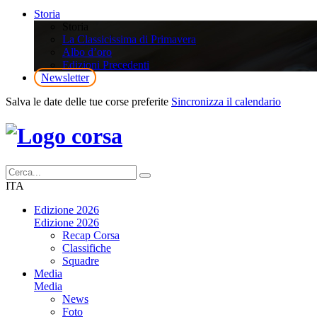
Storia
Storia
La Classicissima di Primavera
Albo d’oro
Edizioni Precedenti
Newsletter
Salva le date delle tue corse preferite
Sincronizza il calendario
ITA
Edizione 2026
Edizione 2026
Recap Corsa
Classifiche
Squadre
Media
Media
News
Foto