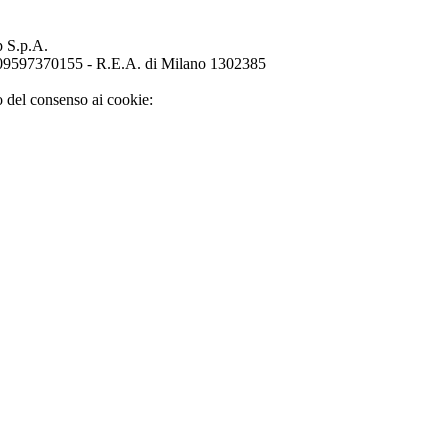
p S.p.A.
o 09597370155 - R.E.A. di Milano 1302385
o del consenso ai cookie: