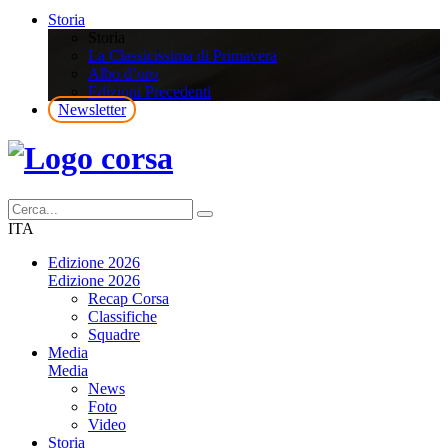
Storia
Storia
La Classicissima di Primavera
Albo d’oro
Edizioni Precedenti
Newsletter
ITA
Edizione 2026
Edizione 2026
Recap Corsa
Classifiche
Squadre
Media
Media
News
Foto
Video
Storia