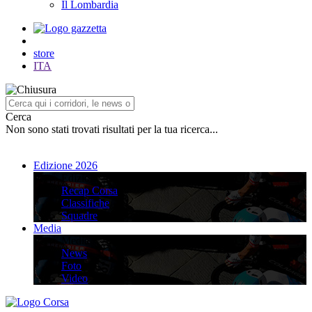
Il Lombardia
store
ITA
Cerca
Non sono stati trovati risultati per la tua ricerca...
Edizione 2026
Edizione 2026
Recap Corsa
Classifiche
Squadre
Media
Media
News
Foto
Video