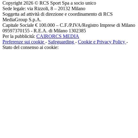
Copyright 2026 © RCS Sport Spa a socio unico
Sede legale: via Rizzoli, 8 – 20132 Milano
Soggetta ad attività di direzione e coordinamento di RCS
MediaGroup S.p.A.
Capitale Sociale € 100.000 – C.F./P.IVA/Registro Imprese di Milano
09597370155 - R.E.A. di Milano 1302385
Per la pubblicità:
CAIRORCS MEDIA
Preferenze sui cookie
-
Safeguarding
-
Cookie e Privacy Policy
-
Stato del consenso ai cookie: