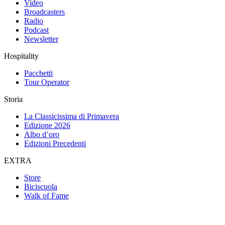
Video
Broadcasters
Radio
Podcast
Newsletter
Hospitality
Pacchetti
Tour Operator
Storia
La Classicissima di Primavera
Edizione 2026
Albo d’oro
Edizioni Precedenti
EXTRA
Store
Biciscuola
Walk of Fame