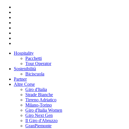
Hospitality
Pacchetti
Tour Operator
Sostenibilità
Biciscuola
Partner
Altre Corse
Giro d'Italia
Strade Bianche
Tirreno Adriatico
Milano-Torino
Giro d'Italia Women
Giro Next Gen
Il Giro d'Abruzzo
GranPiemonte