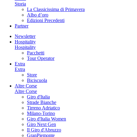
Storia
La Classicissima di Primavera
Albo d’oro
Edizioni Precedenti
Partner
Newsletter
Hospitality
Hospitality
Pacchetti
Tour Operator
Extra
Extra
Store
Biciscuola
Altre Corse
Altre Corse
Giro d'Italia
Strade Bianche
Tirreno Adriatico
Milano-Torino
Giro d'Italia Women
Giro Next Gen
Il Giro d'Abruzzo
GranPiemonte