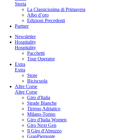
Storia
La Classicissima di Primavera
Albo d’oro
Edizioni Precedenti
Partner
Newsletter
Hospitality
Hospitality
Pacchetti
Tour Operator
Extra
Extra
Store
Biciscuola
Altre Corse
Altre Corse
Giro d'Italia
Strade Bianche
Tirreno Adriatico
Milano-Torino
Giro d'Italia Women
Giro Next Gen
Il Giro d'Abruzzo
GranPiemonte