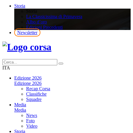
Storia
Storia
La Classicissima di Primavera
Albo d’oro
Edizioni Precedenti
Newsletter
ITA
Edizione 2026
Edizione 2026
Recap Corsa
Classifiche
Squadre
Media
Media
News
Foto
Video
Storia