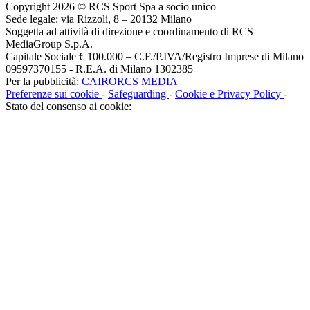
Copyright 2026 © RCS Sport Spa a socio unico
Sede legale: via Rizzoli, 8 – 20132 Milano
Soggetta ad attività di direzione e coordinamento di RCS
MediaGroup S.p.A.
Capitale Sociale € 100.000 – C.F./P.IVA/Registro Imprese di Milano
09597370155 - R.E.A. di Milano 1302385
Per la pubblicità:
CAIRORCS MEDIA
Preferenze sui cookie
-
Safeguarding
-
Cookie e Privacy Policy
-
Stato del consenso ai cookie: