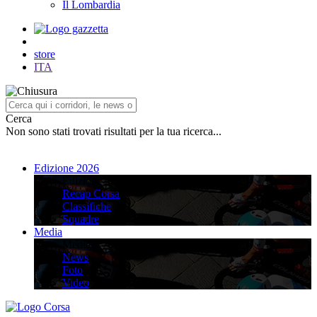
Il Lombardia
store
ITA
Cerca
Non sono stati trovati risultati per la tua ricerca...
Edizione 2026
Edizione 2026
Recap Corsa
Classifiche
Squadre
Media
Media
News
Foto
Video