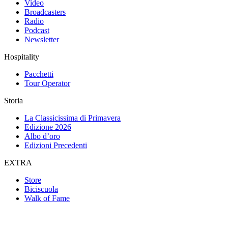
Video
Broadcasters
Radio
Podcast
Newsletter
Hospitality
Pacchetti
Tour Operator
Storia
La Classicissima di Primavera
Edizione 2026
Albo d’oro
Edizioni Precedenti
EXTRA
Store
Biciscuola
Walk of Fame