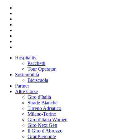
Hospitality
Pacchetti
Tour Operator
Sostenibilità
Biciscuola
Partner
Altre Corse
Giro d'Italia
Strade Bianche
Tirreno Adriatico
Milano-Torino
Giro d'Italia Women
Giro Next Gen
Il Giro d'Abruzzo
GranPiemonte