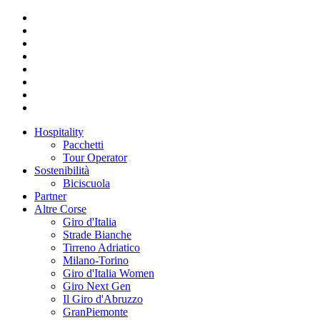
Hospitality
Pacchetti
Tour Operator
Sostenibilità
Biciscuola
Partner
Altre Corse
Giro d'Italia
Strade Bianche
Tirreno Adriatico
Milano-Torino
Giro d'Italia Women
Giro Next Gen
Il Giro d'Abruzzo
GranPiemonte