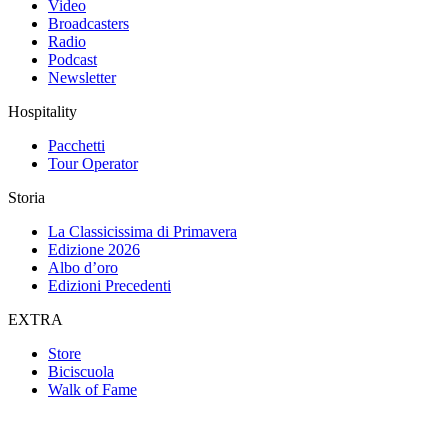
Video
Broadcasters
Radio
Podcast
Newsletter
Hospitality
Pacchetti
Tour Operator
Storia
La Classicissima di Primavera
Edizione 2026
Albo d’oro
Edizioni Precedenti
EXTRA
Store
Biciscuola
Walk of Fame