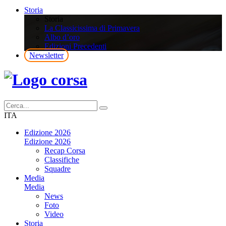
Storia
Storia
La Classicissima di Primavera
Albo d’oro
Edizioni Precedenti
Newsletter
ITA
Edizione 2026
Edizione 2026
Recap Corsa
Classifiche
Squadre
Media
Media
News
Foto
Video
Storia