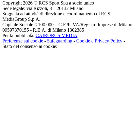
Copyright 2026 © RCS Sport Spa a socio unico
Sede legale: via Rizzoli, 8 – 20132 Milano
Soggetta ad attività di direzione e coordinamento di RCS
MediaGroup S.p.A.
Capitale Sociale € 100.000 – C.F./P.IVA/Registro Imprese di Milano
09597370155 - R.E.A. di Milano 1302385
Per la pubblicità:
CAIRORCS MEDIA
Preferenze sui cookie
-
Safeguarding
-
Cookie e Privacy Policy
-
Stato del consenso ai cookie: