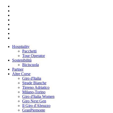
Hospitality
Pacchetti
Tour Operator
Sostenibilità
Biciscuola
Partner
Altre Corse
Giro d'Italia
Strade Bianche
Tirreno Adriatico
Milano-Torino
Giro d'Italia Women
Giro Next Gen
Il Giro d'Abruzzo
GranPiemonte