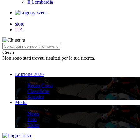
Il Lombardia
store
ITA
Cerca
Non sono stati trovati risultati per la tua ricerca...
Edizione 2026
Edizione 2026
Recap Corsa
Classifiche
Squadre
Media
Media
News
Foto
Video