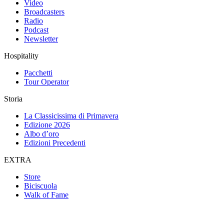
Video
Broadcasters
Radio
Podcast
Newsletter
Hospitality
Pacchetti
Tour Operator
Storia
La Classicissima di Primavera
Edizione 2026
Albo d’oro
Edizioni Precedenti
EXTRA
Store
Biciscuola
Walk of Fame