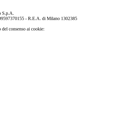
p S.p.A.
o 09597370155 - R.E.A. di Milano 1302385
o del consenso ai cookie: