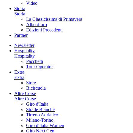
Video
Storia
Storia
La Classicissima di Primavera
Albo d’oro
Edizioni Precedenti
Partner
Newsletter
Hospitality
Hospitality
Pacchetti
Tour Operator
Extra
Extra
Store
Biciscuola
Altre Corse
Altre Corse
Giro d'Italia
Strade Bianche
Tirreno Adriatico
Milano-Torino
Giro d'Italia Women
Giro Next Gen