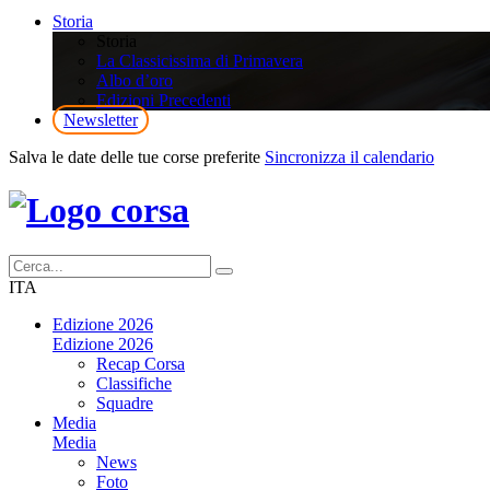
Storia
Storia
La Classicissima di Primavera
Albo d’oro
Edizioni Precedenti
Newsletter
Salva le date delle tue corse preferite
Sincronizza il calendario
ITA
Edizione 2026
Edizione 2026
Recap Corsa
Classifiche
Squadre
Media
Media
News
Foto