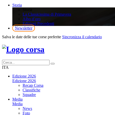
Storia
Storia
La Classicissima di Primavera
Albo d’oro
Edizioni Precedenti
Newsletter
Salva le date delle tue corse preferite
Sincronizza il calendario
ITA
Edizione 2026
Edizione 2026
Recap Corsa
Classifiche
Squadre
Media
Media
News
Foto