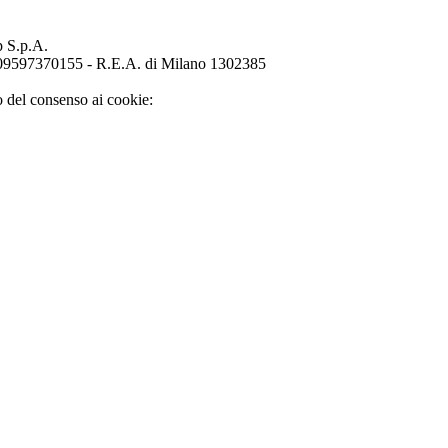
p S.p.A.
o 09597370155 - R.E.A. di Milano 1302385
o del consenso ai cookie: