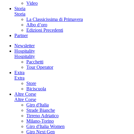
Video
Storia
Storia
La Classicissima di Primavera
Albo d’oro
Edizioni Precedenti
Partner
Newsletter
Hospitality
Hospitality
Pacchetti
Tour Operator
Extra
Extra
Store
Biciscuola
Altre Corse
Altre Corse
Giro d'Italia
Strade Bianche
Tirreno Adriatico
Milano-Torino
Giro d'Italia Women
Giro Next Gen