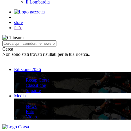
Il Lombardia
store
ITA
Cerca
Non sono stati trovati risultati per la tua ricerca...
Edizione 2026
Edizione 2026
Recap Corsa
Classifiche
Squadre
Media
Media
News
Foto
Video