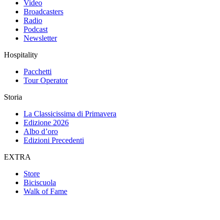
Video
Broadcasters
Radio
Podcast
Newsletter
Hospitality
Pacchetti
Tour Operator
Storia
La Classicissima di Primavera
Edizione 2026
Albo d’oro
Edizioni Precedenti
EXTRA
Store
Biciscuola
Walk of Fame