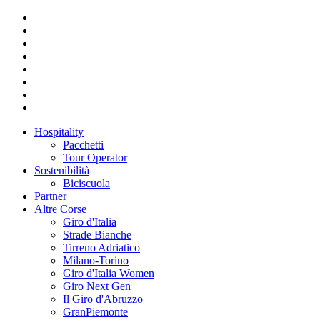
Hospitality
Pacchetti
Tour Operator
Sostenibilità
Biciscuola
Partner
Altre Corse
Giro d'Italia
Strade Bianche
Tirreno Adriatico
Milano-Torino
Giro d'Italia Women
Giro Next Gen
Il Giro d'Abruzzo
GranPiemonte