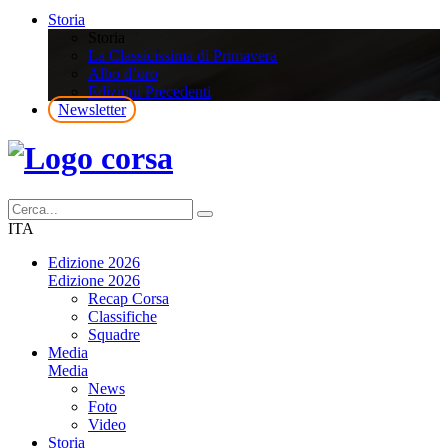
Storia
Storia
La Classicissima di Primavera
Albo d’oro
Edizioni Precedenti
Newsletter
ITA
Edizione 2026
Edizione 2026
Recap Corsa
Classifiche
Squadre
Media
Media
News
Foto
Video
Storia