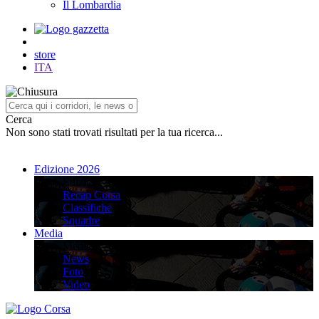
Il Lombardia
store
ITA
Cerca
Non sono stati trovati risultati per la tua ricerca...
Edizione 2026
Edizione 2026
Recap Corsa
Classifiche
Squadre
Media
Media
News
Foto
Video