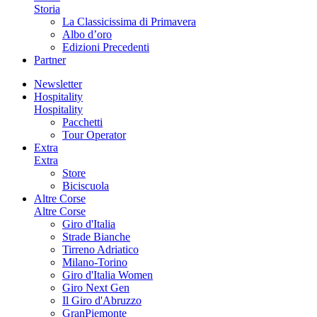
Storia
La Classicissima di Primavera
Albo d’oro
Edizioni Precedenti
Partner
Newsletter
Hospitality
Hospitality
Pacchetti
Tour Operator
Extra
Extra
Store
Biciscuola
Altre Corse
Altre Corse
Giro d'Italia
Strade Bianche
Tirreno Adriatico
Milano-Torino
Giro d'Italia Women
Giro Next Gen
Il Giro d'Abruzzo
GranPiemonte