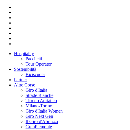
Hospitality
Pacchetti
Tour Operator
Sostenibilità
Biciscuola
Partner
Altre Corse
Giro d'Italia
Strade Bianche
Tirreno Adriatico
Milano-Torino
Giro d'Italia Women
Giro Next Gen
Il Giro d'Abruzzo
GranPiemonte