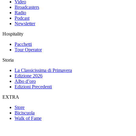
Video
Broadcasters
Radio
Podcast
Newsletter
Hospitality
Pacchetti
Tour Operator
Storia
La Classicissima di Primavera
Edizione 2026
Albo d’oro
Edizioni Precedenti
EXTRA
Store
Biciscuola
Walk of Fame