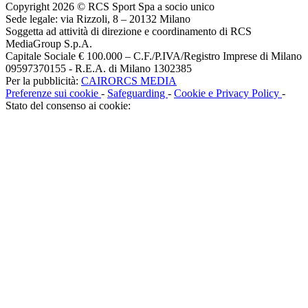
Copyright 2026 © RCS Sport Spa a socio unico
Sede legale: via Rizzoli, 8 – 20132 Milano
Soggetta ad attività di direzione e coordinamento di RCS
MediaGroup S.p.A.
Capitale Sociale € 100.000 – C.F./P.IVA/Registro Imprese di Milano
09597370155 - R.E.A. di Milano 1302385
Per la pubblicità:
CAIRORCS MEDIA
Preferenze sui cookie
-
Safeguarding
-
Cookie e Privacy Policy
-
Stato del consenso ai cookie: