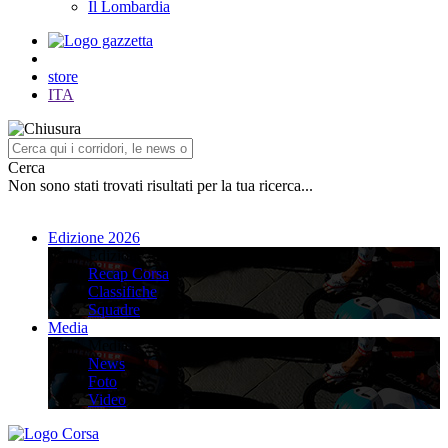
Il Lombardia
store
ITA
Cerca
Non sono stati trovati risultati per la tua ricerca...
Edizione 2026
Edizione 2026
Recap Corsa
Classifiche
Squadre
Media
Media
News
Foto
Video