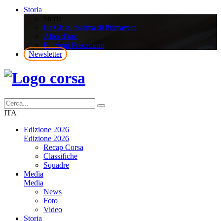
Storia
Storia
La Classicissima di Primavera
Albo d’oro
Edizioni Precedenti
Newsletter
ITA
Edizione 2026
Edizione 2026
Recap Corsa
Classifiche
Squadre
Media
Media
News
Foto
Video
Storia