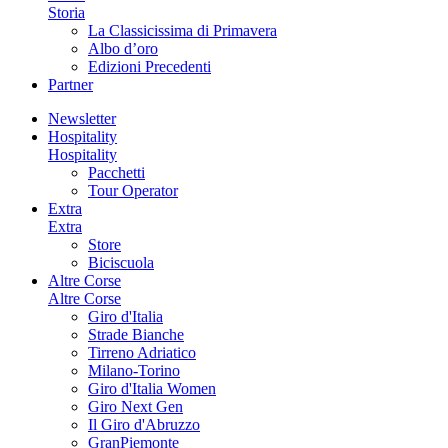
Storia
La Classicissima di Primavera
Albo d’oro
Edizioni Precedenti
Partner
Newsletter
Hospitality
Hospitality
Pacchetti
Tour Operator
Extra
Extra
Store
Biciscuola
Altre Corse
Altre Corse
Giro d'Italia
Strade Bianche
Tirreno Adriatico
Milano-Torino
Giro d'Italia Women
Giro Next Gen
Il Giro d'Abruzzo
GranPiemonte