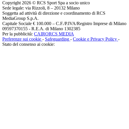
Copyright 2026 © RCS Sport Spa a socio unico
Sede legale: via Rizzoli, 8 – 20132 Milano
Soggetta ad attività di direzione e coordinamento di RCS
MediaGroup S.p.A.
Capitale Sociale € 100.000 – C.F./P.IVA/Registro Imprese di Milano
09597370155 - R.E.A. di Milano 1302385
Per la pubblicità:
CAIRORCS MEDIA
Preferenze sui cookie
-
Safeguarding
-
Cookie e Privacy Policy
-
Stato del consenso ai cookie: