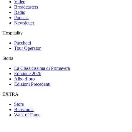
Video
Broadcasters
Radio
Podcast
Newsletter
Hospitality
Pacchetti
Tour Operator
Storia
La Classicissima di Primavera
Edizione 2026
Albo d’oro
Edizioni Precedenti
EXTRA
Store
Biciscuola
Walk of Fame