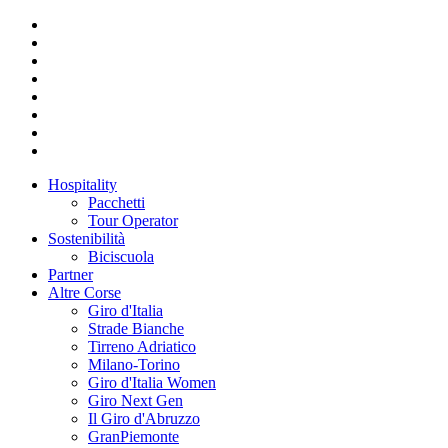
Hospitality
Pacchetti
Tour Operator
Sostenibilità
Biciscuola
Partner
Altre Corse
Giro d'Italia
Strade Bianche
Tirreno Adriatico
Milano-Torino
Giro d'Italia Women
Giro Next Gen
Il Giro d'Abruzzo
GranPiemonte