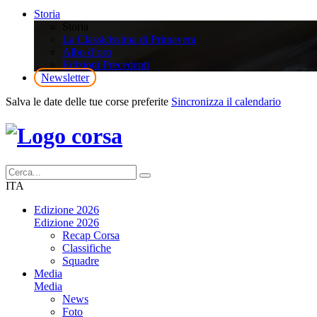
Storia
Storia
La Classicissima di Primavera
Albo d’oro
Edizioni Precedenti
Newsletter
Salva le date delle tue corse preferite
Sincronizza il calendario
ITA
Edizione 2026
Edizione 2026
Recap Corsa
Classifiche
Squadre
Media
Media
News
Foto