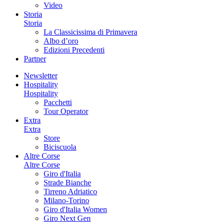
Video
Storia
Storia
La Classicissima di Primavera
Albo d’oro
Edizioni Precedenti
Partner
Newsletter
Hospitality
Hospitality
Pacchetti
Tour Operator
Extra
Extra
Store
Biciscuola
Altre Corse
Altre Corse
Giro d'Italia
Strade Bianche
Tirreno Adriatico
Milano-Torino
Giro d'Italia Women
Giro Next Gen