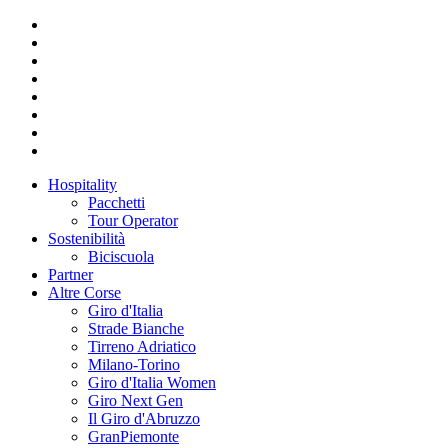
Hospitality
Pacchetti
Tour Operator
Sostenibilità
Biciscuola
Partner
Altre Corse
Giro d'Italia
Strade Bianche
Tirreno Adriatico
Milano-Torino
Giro d'Italia Women
Giro Next Gen
Il Giro d'Abruzzo
GranPiemonte