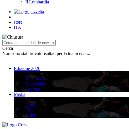
Il Lombardia
store
ITA
Cerca
Non sono stati trovati risultati per la tua ricerca...
Edizione 2026
Edizione 2026
Recap Corsa
Classifiche
Squadre
Media
Media
News
Foto
Video