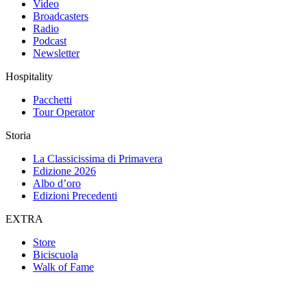
Video
Broadcasters
Radio
Podcast
Newsletter
Hospitality
Pacchetti
Tour Operator
Storia
La Classicissima di Primavera
Edizione 2026
Albo d’oro
Edizioni Precedenti
EXTRA
Store
Biciscuola
Walk of Fame