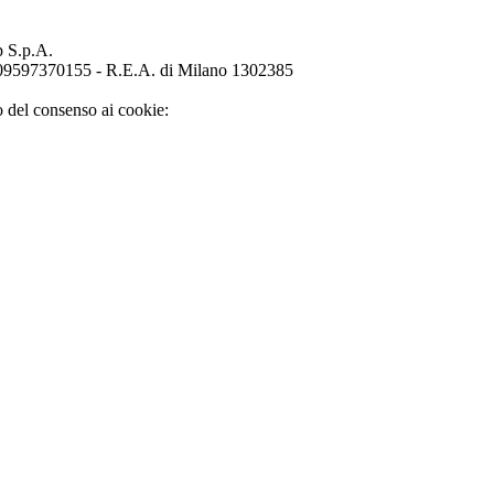
p S.p.A.
o 09597370155 - R.E.A. di Milano 1302385
o del consenso ai cookie: