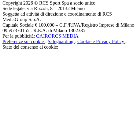
Copyright 2026 © RCS Sport Spa a socio unico
Sede legale: via Rizzoli, 8 – 20132 Milano
Soggetta ad attività di direzione e coordinamento di RCS
MediaGroup S.p.A.
Capitale Sociale € 100.000 – C.F./P.IVA/Registro Imprese di Milano
09597370155 - R.E.A. di Milano 1302385
Per la pubblicità:
CAIRORCS MEDIA
Preferenze sui cookie
-
Safeguarding
-
Cookie e Privacy Policy
-
Stato del consenso ai cookie: