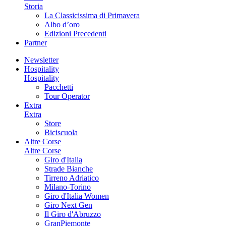
Storia
La Classicissima di Primavera
Albo d’oro
Edizioni Precedenti
Partner
Newsletter
Hospitality
Hospitality
Pacchetti
Tour Operator
Extra
Extra
Store
Biciscuola
Altre Corse
Altre Corse
Giro d'Italia
Strade Bianche
Tirreno Adriatico
Milano-Torino
Giro d'Italia Women
Giro Next Gen
Il Giro d'Abruzzo
GranPiemonte