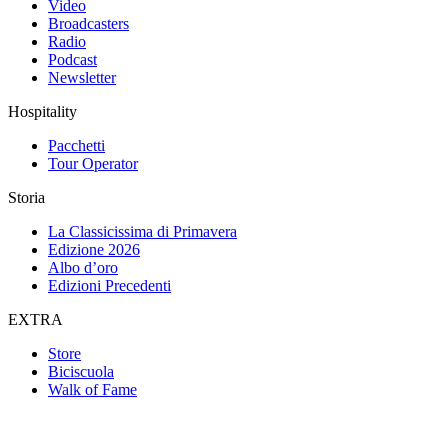
Video
Broadcasters
Radio
Podcast
Newsletter
Hospitality
Pacchetti
Tour Operator
Storia
La Classicissima di Primavera
Edizione 2026
Albo d’oro
Edizioni Precedenti
EXTRA
Store
Biciscuola
Walk of Fame