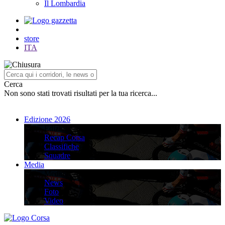
Il Lombardia
store
ITA
Cerca
Non sono stati trovati risultati per la tua ricerca...
Edizione 2026
Edizione 2026
Recap Corsa
Classifiche
Squadre
Media
Media
News
Foto
Video