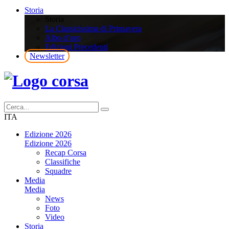
Storia
Storia
La Classicissima di Primavera
Albo d’oro
Edizioni Precedenti
Newsletter
ITA
Edizione 2026
Edizione 2026
Recap Corsa
Classifiche
Squadre
Media
Media
News
Foto
Video
Storia