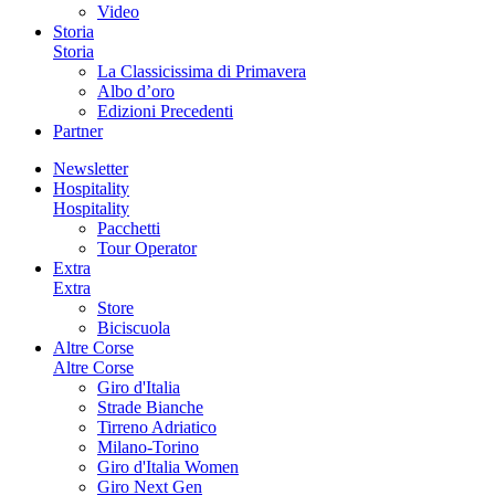
Video
Storia
Storia
La Classicissima di Primavera
Albo d’oro
Edizioni Precedenti
Partner
Newsletter
Hospitality
Hospitality
Pacchetti
Tour Operator
Extra
Extra
Store
Biciscuola
Altre Corse
Altre Corse
Giro d'Italia
Strade Bianche
Tirreno Adriatico
Milano-Torino
Giro d'Italia Women
Giro Next Gen