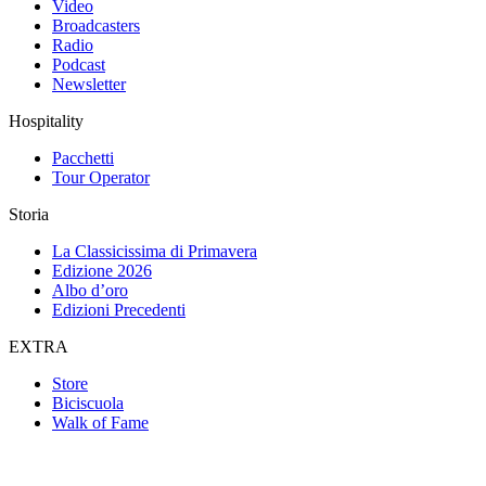
Video
Broadcasters
Radio
Podcast
Newsletter
Hospitality
Pacchetti
Tour Operator
Storia
La Classicissima di Primavera
Edizione 2026
Albo d’oro
Edizioni Precedenti
EXTRA
Store
Biciscuola
Walk of Fame