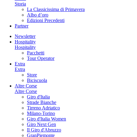
Storia
La Classicissima di Primavera
Albo d’oro
Edizioni Precedenti
Partner
Newsletter
Hospitality
Hospitality
Pacchetti
Tour Operator
Extra
Extra
Store
Biciscuola
Altre Corse
Altre Corse
Giro d'Italia
Strade Bianche
Tirreno Adriatico
Milano-Torino
Giro d'Italia Women
Giro Next Gen
Il Giro d'Abruzzo
GranPiemonte