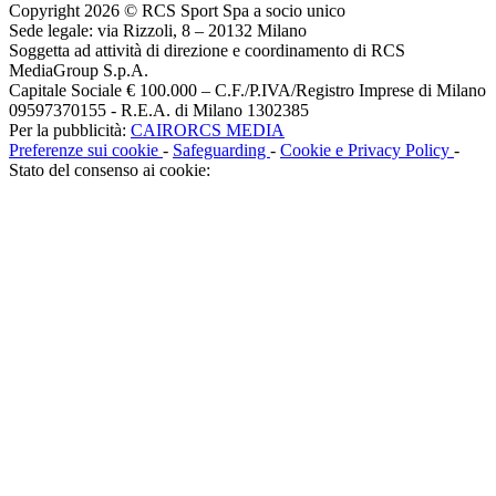
Copyright 2026 © RCS Sport Spa a socio unico
Sede legale: via Rizzoli, 8 – 20132 Milano
Soggetta ad attività di direzione e coordinamento di RCS
MediaGroup S.p.A.
Capitale Sociale € 100.000 – C.F./P.IVA/Registro Imprese di Milano
09597370155 - R.E.A. di Milano 1302385
Per la pubblicità:
CAIRORCS MEDIA
Preferenze sui cookie
-
Safeguarding
-
Cookie e Privacy Policy
-
Stato del consenso ai cookie: