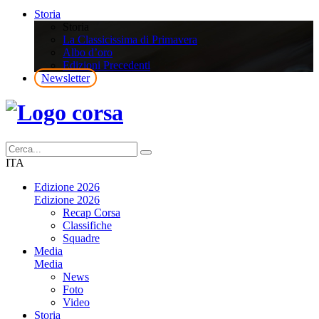
Storia
Storia
La Classicissima di Primavera
Albo d’oro
Edizioni Precedenti
Newsletter
ITA
Edizione 2026
Edizione 2026
Recap Corsa
Classifiche
Squadre
Media
Media
News
Foto
Video
Storia