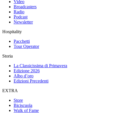
Video
Broadcasters
Radio
Podcast
Newsletter
Hospitality
Pacchetti
Tour Operator
Storia
La Classicissima di Primavera
Edizione 2026
Albo d’oro
Edizioni Precedenti
EXTRA
Store
Biciscuola
Walk of Fame