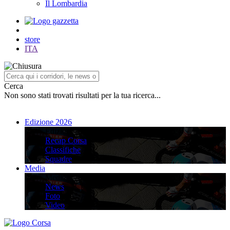
Il Lombardia
store
ITA
Cerca
Non sono stati trovati risultati per la tua ricerca...
Edizione 2026
Edizione 2026
Recap Corsa
Classifiche
Squadre
Media
Media
News
Foto
Video