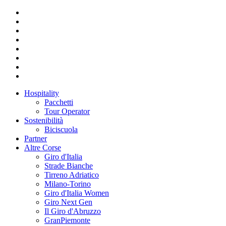
Hospitality
Pacchetti
Tour Operator
Sostenibilità
Biciscuola
Partner
Altre Corse
Giro d'Italia
Strade Bianche
Tirreno Adriatico
Milano-Torino
Giro d'Italia Women
Giro Next Gen
Il Giro d'Abruzzo
GranPiemonte