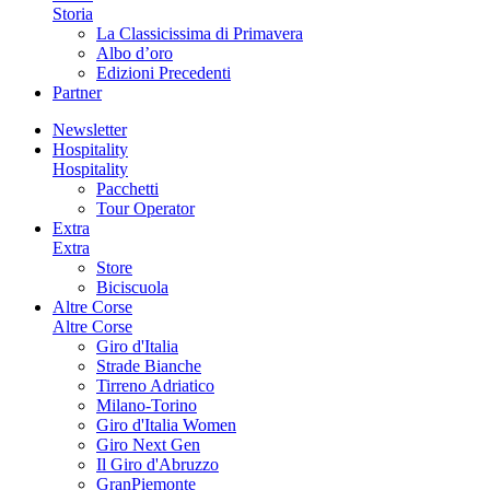
Storia
La Classicissima di Primavera
Albo d’oro
Edizioni Precedenti
Partner
Newsletter
Hospitality
Hospitality
Pacchetti
Tour Operator
Extra
Extra
Store
Biciscuola
Altre Corse
Altre Corse
Giro d'Italia
Strade Bianche
Tirreno Adriatico
Milano-Torino
Giro d'Italia Women
Giro Next Gen
Il Giro d'Abruzzo
GranPiemonte