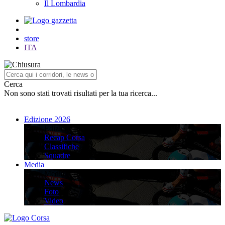
Il Lombardia
store
ITA
Cerca
Non sono stati trovati risultati per la tua ricerca...
Edizione 2026
Edizione 2026
Recap Corsa
Classifiche
Squadre
Media
Media
News
Foto
Video