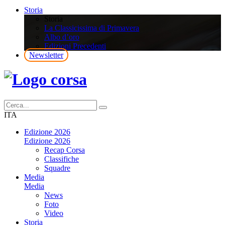
Storia
Storia
La Classicissima di Primavera
Albo d’oro
Edizioni Precedenti
Newsletter
ITA
Edizione 2026
Edizione 2026
Recap Corsa
Classifiche
Squadre
Media
Media
News
Foto
Video
Storia