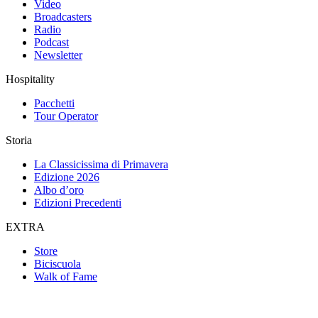
Video
Broadcasters
Radio
Podcast
Newsletter
Hospitality
Pacchetti
Tour Operator
Storia
La Classicissima di Primavera
Edizione 2026
Albo d’oro
Edizioni Precedenti
EXTRA
Store
Biciscuola
Walk of Fame