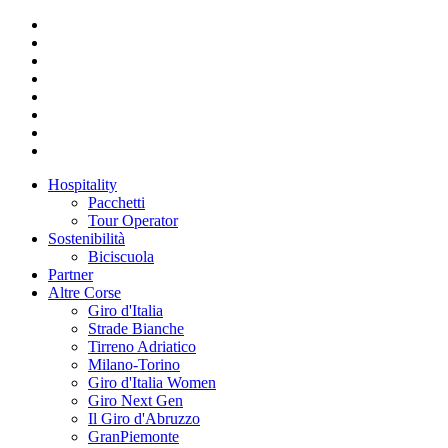
Hospitality
Pacchetti
Tour Operator
Sostenibilità
Biciscuola
Partner
Altre Corse
Giro d'Italia
Strade Bianche
Tirreno Adriatico
Milano-Torino
Giro d'Italia Women
Giro Next Gen
Il Giro d'Abruzzo
GranPiemonte