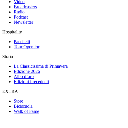
Video
Broadcasters
Radio
Podcast
Newsletter
Hospitality
Pacchetti
Tour Operator
Storia
La Classicissima di Primavera
Edizione 2026
Albo d’oro
Edizioni Precedenti
EXTRA
Store
Biciscuola
Walk of Fame