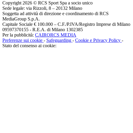
Copyright 2026 © RCS Sport Spa a socio unico
Sede legale: via Rizzoli, 8 – 20132 Milano
Soggetta ad attività di direzione e coordinamento di RCS
MediaGroup S.p.A.
Capitale Sociale € 100.000 – C.F./P.IVA/Registro Imprese di Milano
09597370155 - R.E.A. di Milano 1302385
Per la pubblicità:
CAIRORCS MEDIA
Preferenze sui cookie
-
Safeguarding
-
Cookie e Privacy Policy
-
Stato del consenso ai cookie: