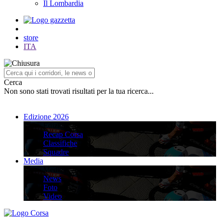
Il Lombardia
store
ITA
Cerca
Non sono stati trovati risultati per la tua ricerca...
Edizione 2026
Edizione 2026
Recap Corsa
Classifiche
Squadre
Media
Media
News
Foto
Video