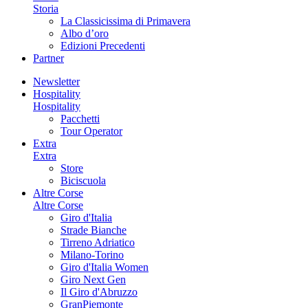
Storia
La Classicissima di Primavera
Albo d’oro
Edizioni Precedenti
Partner
Newsletter
Hospitality
Hospitality
Pacchetti
Tour Operator
Extra
Extra
Store
Biciscuola
Altre Corse
Altre Corse
Giro d'Italia
Strade Bianche
Tirreno Adriatico
Milano-Torino
Giro d'Italia Women
Giro Next Gen
Il Giro d'Abruzzo
GranPiemonte