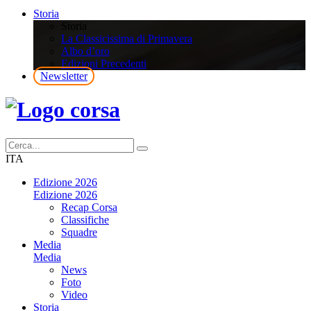
Storia
Storia
La Classicissima di Primavera
Albo d’oro
Edizioni Precedenti
Newsletter
ITA
Edizione 2026
Edizione 2026
Recap Corsa
Classifiche
Squadre
Media
Media
News
Foto
Video
Storia