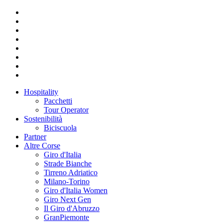
Hospitality
Pacchetti
Tour Operator
Sostenibilità
Biciscuola
Partner
Altre Corse
Giro d'Italia
Strade Bianche
Tirreno Adriatico
Milano-Torino
Giro d'Italia Women
Giro Next Gen
Il Giro d'Abruzzo
GranPiemonte