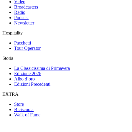
Video
Broadcasters
Radio
Podcast
Newsletter
Hospitality
Pacchetti
Tour Operator
Storia
La Classicissima di Primavera
Edizione 2026
Albo d’oro
Edizioni Precedenti
EXTRA
Store
Biciscuola
Walk of Fame