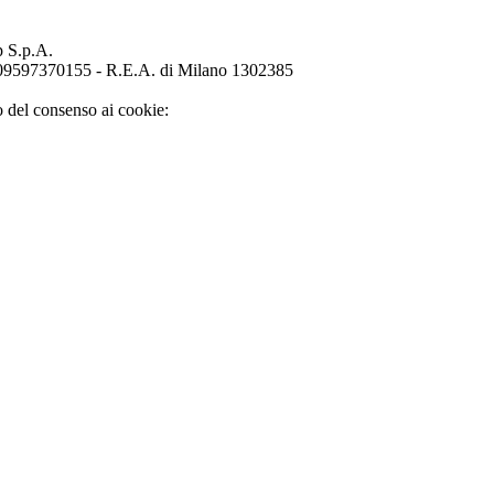
p S.p.A.
o 09597370155 - R.E.A. di Milano 1302385
o del consenso ai cookie: