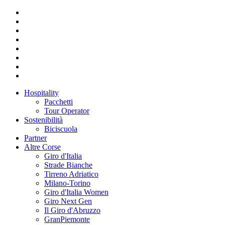
Hospitality
Pacchetti
Tour Operator
Sostenibilità
Biciscuola
Partner
Altre Corse
Giro d'Italia
Strade Bianche
Tirreno Adriatico
Milano-Torino
Giro d'Italia Women
Giro Next Gen
Il Giro d'Abruzzo
GranPiemonte