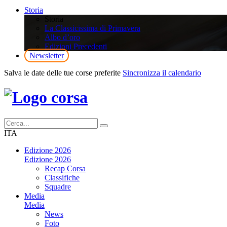
Storia
Storia
La Classicissima di Primavera
Albo d’oro
Edizioni Precedenti
Newsletter
Salva le date delle tue corse preferite
Sincronizza il calendario
ITA
Edizione 2026
Edizione 2026
Recap Corsa
Classifiche
Squadre
Media
Media
News
Foto