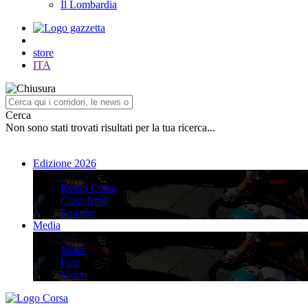
Il Lombardia
store
ITA
Cerca
Non sono stati trovati risultati per la tua ricerca...
Edizione 2026
Edizione 2026
Recap Corsa
Classifiche
Squadre
Media
Media
News
Foto
Video