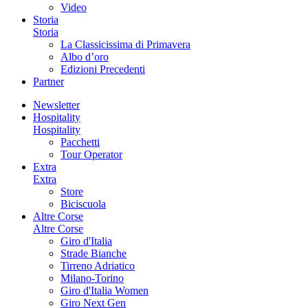
Video
Storia
Storia
La Classicissima di Primavera
Albo d’oro
Edizioni Precedenti
Partner
Newsletter
Hospitality
Hospitality
Pacchetti
Tour Operator
Extra
Extra
Store
Biciscuola
Altre Corse
Altre Corse
Giro d'Italia
Strade Bianche
Tirreno Adriatico
Milano-Torino
Giro d'Italia Women
Giro Next Gen