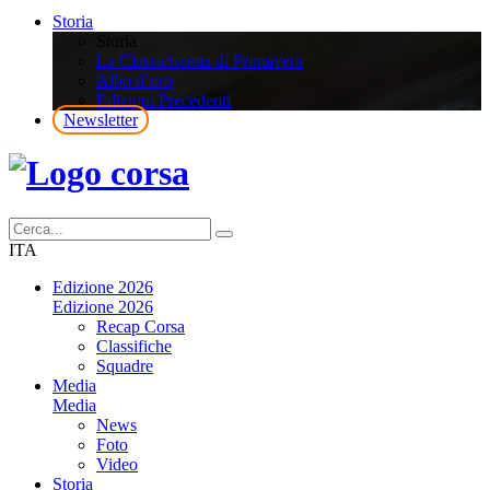
Storia
Storia
La Classicissima di Primavera
Albo d’oro
Edizioni Precedenti
Newsletter
ITA
Edizione 2026
Edizione 2026
Recap Corsa
Classifiche
Squadre
Media
Media
News
Foto
Video
Storia