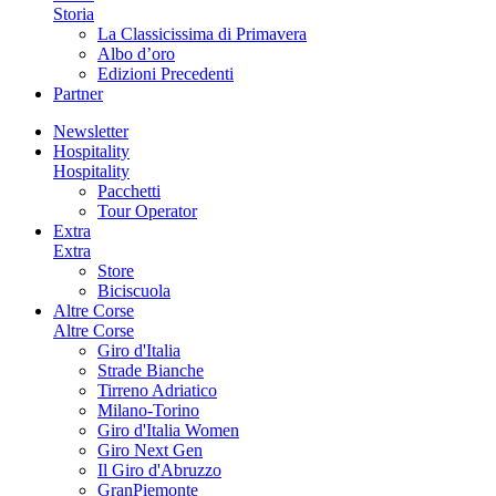
Storia
La Classicissima di Primavera
Albo d’oro
Edizioni Precedenti
Partner
Newsletter
Hospitality
Hospitality
Pacchetti
Tour Operator
Extra
Extra
Store
Biciscuola
Altre Corse
Altre Corse
Giro d'Italia
Strade Bianche
Tirreno Adriatico
Milano-Torino
Giro d'Italia Women
Giro Next Gen
Il Giro d'Abruzzo
GranPiemonte