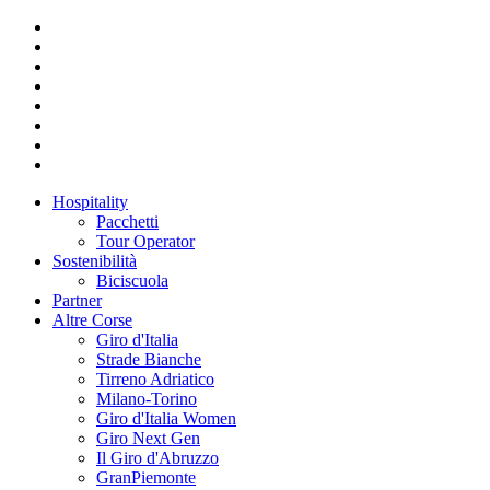
Hospitality
Pacchetti
Tour Operator
Sostenibilità
Biciscuola
Partner
Altre Corse
Giro d'Italia
Strade Bianche
Tirreno Adriatico
Milano-Torino
Giro d'Italia Women
Giro Next Gen
Il Giro d'Abruzzo
GranPiemonte