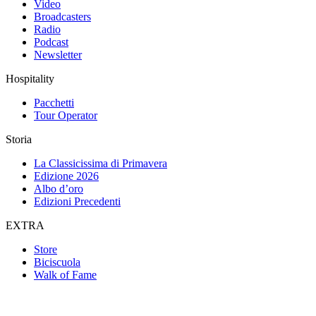
Video
Broadcasters
Radio
Podcast
Newsletter
Hospitality
Pacchetti
Tour Operator
Storia
La Classicissima di Primavera
Edizione 2026
Albo d’oro
Edizioni Precedenti
EXTRA
Store
Biciscuola
Walk of Fame