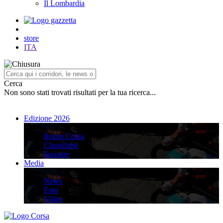
Il Lombardia
store
ITA
Cerca
Non sono stati trovati risultati per la tua ricerca...
Edizione 2026
Edizione 2026
Recap Corsa
Classifiche
Squadre
Media
Media
News
Foto
Video