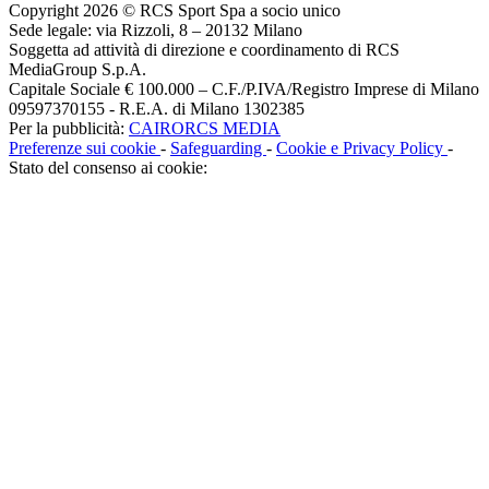
Copyright 2026 © RCS Sport Spa a socio unico
Sede legale: via Rizzoli, 8 – 20132 Milano
Soggetta ad attività di direzione e coordinamento di RCS
MediaGroup S.p.A.
Capitale Sociale € 100.000 – C.F./P.IVA/Registro Imprese di Milano
09597370155 - R.E.A. di Milano 1302385
Per la pubblicità:
CAIRORCS MEDIA
Preferenze sui cookie
-
Safeguarding
-
Cookie e Privacy Policy
-
Stato del consenso ai cookie: