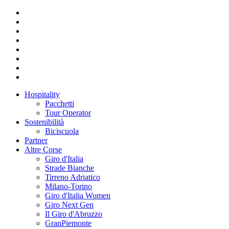
Hospitality
Pacchetti
Tour Operator
Sostenibilità
Biciscuola
Partner
Altre Corse
Giro d'Italia
Strade Bianche
Tirreno Adriatico
Milano-Torino
Giro d'Italia Women
Giro Next Gen
Il Giro d'Abruzzo
GranPiemonte