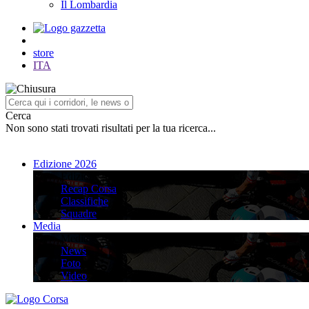
Il Lombardia
store
ITA
Cerca
Non sono stati trovati risultati per la tua ricerca...
Edizione 2026
Edizione 2026
Recap Corsa
Classifiche
Squadre
Media
Media
News
Foto
Video