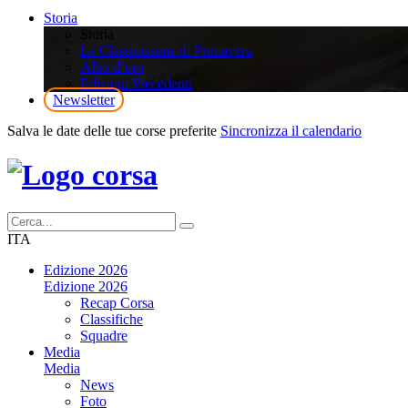
Storia
Storia
La Classicissima di Primavera
Albo d’oro
Edizioni Precedenti
Newsletter
Salva le date delle tue corse preferite
Sincronizza il calendario
ITA
Edizione 2026
Edizione 2026
Recap Corsa
Classifiche
Squadre
Media
Media
News
Foto