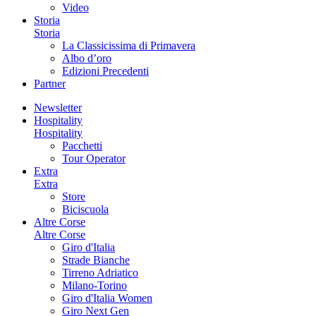
Video
Storia
Storia
La Classicissima di Primavera
Albo d’oro
Edizioni Precedenti
Partner
Newsletter
Hospitality
Hospitality
Pacchetti
Tour Operator
Extra
Extra
Store
Biciscuola
Altre Corse
Altre Corse
Giro d'Italia
Strade Bianche
Tirreno Adriatico
Milano-Torino
Giro d'Italia Women
Giro Next Gen