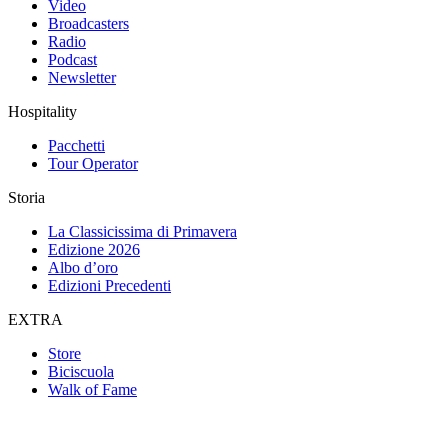
Video
Broadcasters
Radio
Podcast
Newsletter
Hospitality
Pacchetti
Tour Operator
Storia
La Classicissima di Primavera
Edizione 2026
Albo d’oro
Edizioni Precedenti
EXTRA
Store
Biciscuola
Walk of Fame