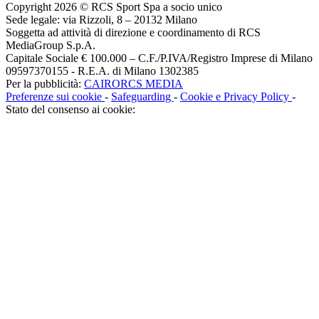
Copyright 2026 © RCS Sport Spa a socio unico
Sede legale: via Rizzoli, 8 – 20132 Milano
Soggetta ad attività di direzione e coordinamento di RCS
MediaGroup S.p.A.
Capitale Sociale € 100.000 – C.F./P.IVA/Registro Imprese di Milano
09597370155 - R.E.A. di Milano 1302385
Per la pubblicità:
CAIRORCS MEDIA
Preferenze sui cookie
-
Safeguarding
-
Cookie e Privacy Policy
-
Stato del consenso ai cookie: