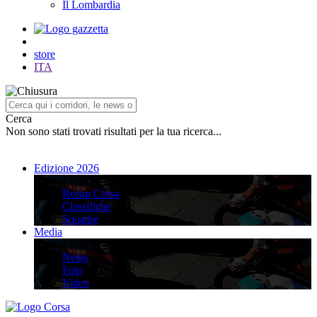
Il Lombardia
store
ITA
Cerca
Non sono stati trovati risultati per la tua ricerca...
Edizione 2026
Edizione 2026
Recap Corsa
Classifiche
Squadre
Media
Media
News
Foto
Video