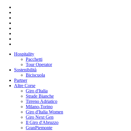
Hospitality
Pacchetti
Tour Operator
Sostenibilità
Biciscuola
Partner
Altre Corse
Giro d'Italia
Strade Bianche
Tirreno Adriatico
Milano-Torino
Giro d'Italia Women
Giro Next Gen
Il Giro d'Abruzzo
GranPiemonte