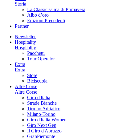
Storia
La Classicissima di Primavera
Albo d’oro
Edizioni Precedenti
Partner
Newsletter
Hospitality
Hospitality
Pacchetti
Tour Operator
Extra
Extra
Store
Biciscuola
Altre Corse
Altre Corse
Giro d'Italia
Strade Bianche
Tirreno Adriatico
Milano-Torino
Giro d'Italia Women
Giro Next Gen
Il Giro d'Abruzzo
GranPiemonte