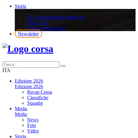
Storia
Storia
La Classicissima di Primavera
Albo d’oro
Edizioni Precedenti
Newsletter
ITA
Edizione 2026
Edizione 2026
Recap Corsa
Classifiche
Squadre
Media
Media
News
Foto
Video
Storia