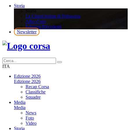
Storia
Storia
La Classicissima di Primavera
Albo d’oro
Edizioni Precedenti
Newsletter
ITA
Edizione 2026
Edizione 2026
Recap Corsa
Classifiche
Squadre
Media
Media
News
Foto
Video
Storia