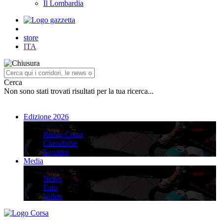
Il Lombardia
store
ITA
Cerca
Non sono stati trovati risultati per la tua ricerca...
Edizione 2026
Edizione 2026
Recap Corsa
Classifiche
Squadre
Media
Media
News
Foto
Video