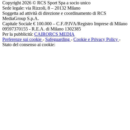
Copyright 2026 © RCS Sport Spa a socio unico
Sede legale: via Rizzoli, 8 – 20132 Milano
Soggetta ad attività di direzione e coordinamento di RCS
MediaGroup S.p.A.
Capitale Sociale € 100.000 – C.F./P.IVA/Registro Imprese di Milano
09597370155 - R.E.A. di Milano 1302385
Per la pubblicità:
CAIRORCS MEDIA
Preferenze sui cookie
-
Safeguarding
-
Cookie e Privacy Policy
-
Stato del consenso ai cookie: