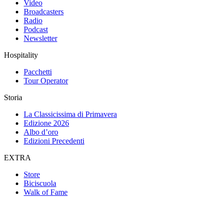
Video
Broadcasters
Radio
Podcast
Newsletter
Hospitality
Pacchetti
Tour Operator
Storia
La Classicissima di Primavera
Edizione 2026
Albo d’oro
Edizioni Precedenti
EXTRA
Store
Biciscuola
Walk of Fame