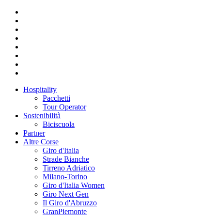
Hospitality
Pacchetti
Tour Operator
Sostenibilità
Biciscuola
Partner
Altre Corse
Giro d'Italia
Strade Bianche
Tirreno Adriatico
Milano-Torino
Giro d'Italia Women
Giro Next Gen
Il Giro d'Abruzzo
GranPiemonte