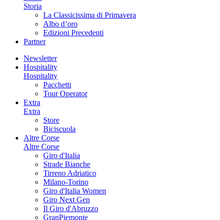
Storia
La Classicissima di Primavera
Albo d’oro
Edizioni Precedenti
Partner
Newsletter
Hospitality
Hospitality
Pacchetti
Tour Operator
Extra
Extra
Store
Biciscuola
Altre Corse
Altre Corse
Giro d'Italia
Strade Bianche
Tirreno Adriatico
Milano-Torino
Giro d'Italia Women
Giro Next Gen
Il Giro d'Abruzzo
GranPiemonte