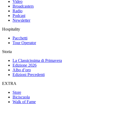
Video
Broadcasters
Radio
Podcast
Newsletter
Hospitality
Pacchetti
Tour Operator
Storia
La Classicissima di Primavera
Edizione 2026
Albo d’oro
Edizioni Precedenti
EXTRA
Store
Biciscuola
Walk of Fame