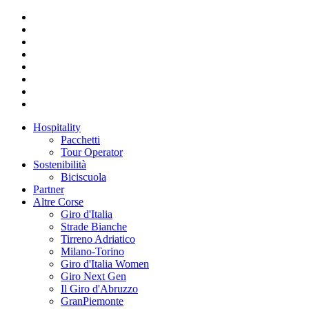
Hospitality
Pacchetti
Tour Operator
Sostenibilità
Biciscuola
Partner
Altre Corse
Giro d'Italia
Strade Bianche
Tirreno Adriatico
Milano-Torino
Giro d'Italia Women
Giro Next Gen
Il Giro d'Abruzzo
GranPiemonte