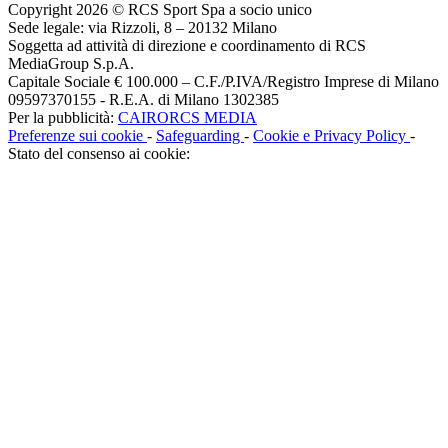
Copyright 2026 © RCS Sport Spa a socio unico
Sede legale: via Rizzoli, 8 – 20132 Milano
Soggetta ad attività di direzione e coordinamento di RCS
MediaGroup S.p.A.
Capitale Sociale € 100.000 – C.F./P.IVA/Registro Imprese di Milano
09597370155 - R.E.A. di Milano 1302385
Per la pubblicità:
CAIRORCS MEDIA
Preferenze sui cookie
-
Safeguarding
-
Cookie e Privacy Policy
-
Stato del consenso ai cookie: