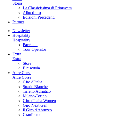
Storia
La Classicissima di Primavera
Albo d’oro
Edizioni Precedenti
Partner
Newsletter
Hospitality
Hospitality
Pacchetti
Tour Operator
Extra
Extra
Store
Biciscuola
Altre Corse
Altre Corse
Giro d'Italia
Strade Bianche
Tirreno Adriatico
Milano-Torino
Giro d'Italia Women
Giro Next Gen
Il Giro d'Abruzzo
GranPiemonte