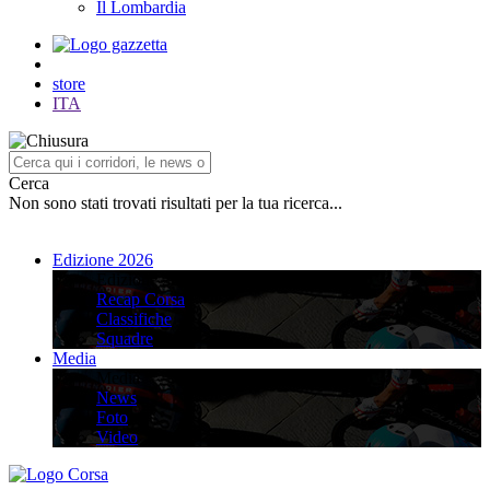
Il Lombardia
store
ITA
Cerca
Non sono stati trovati risultati per la tua ricerca...
Edizione 2026
Edizione 2026
Recap Corsa
Classifiche
Squadre
Media
Media
News
Foto
Video