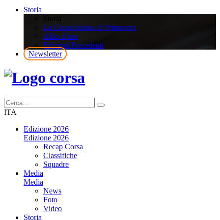
Storia
Storia
La Classicissima di Primavera
Albo d’oro
Edizioni Precedenti
Newsletter
ITA
Edizione 2026
Edizione 2026
Recap Corsa
Classifiche
Squadre
Media
Media
News
Foto
Video
Storia