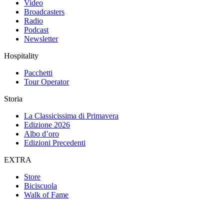
Video
Broadcasters
Radio
Podcast
Newsletter
Hospitality
Pacchetti
Tour Operator
Storia
La Classicissima di Primavera
Edizione 2026
Albo d’oro
Edizioni Precedenti
EXTRA
Store
Biciscuola
Walk of Fame