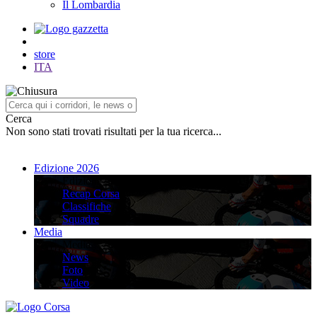
Il Lombardia
store
ITA
Cerca
Non sono stati trovati risultati per la tua ricerca...
Edizione 2026
Edizione 2026
Recap Corsa
Classifiche
Squadre
Media
Media
News
Foto
Video