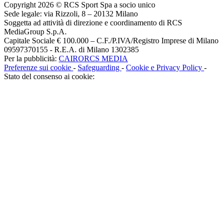
Copyright 2026 © RCS Sport Spa a socio unico
Sede legale: via Rizzoli, 8 – 20132 Milano
Soggetta ad attività di direzione e coordinamento di RCS
MediaGroup S.p.A.
Capitale Sociale € 100.000 – C.F./P.IVA/Registro Imprese di Milano
09597370155 - R.E.A. di Milano 1302385
Per la pubblicità:
CAIRORCS MEDIA
Preferenze sui cookie
-
Safeguarding
-
Cookie e Privacy Policy
-
Stato del consenso ai cookie: