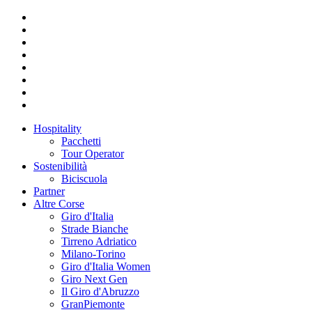
Hospitality
Pacchetti
Tour Operator
Sostenibilità
Biciscuola
Partner
Altre Corse
Giro d'Italia
Strade Bianche
Tirreno Adriatico
Milano-Torino
Giro d'Italia Women
Giro Next Gen
Il Giro d'Abruzzo
GranPiemonte