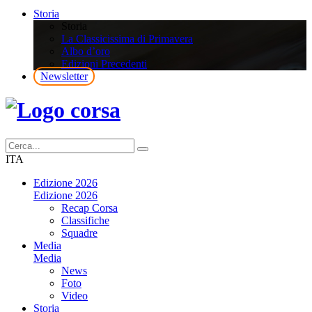
Storia
Storia
La Classicissima di Primavera
Albo d’oro
Edizioni Precedenti
Newsletter
ITA
Edizione 2026
Edizione 2026
Recap Corsa
Classifiche
Squadre
Media
Media
News
Foto
Video
Storia