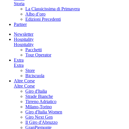
Storia
La Classicissima di Primavera
Albo d’oro
Edizioni Precedenti
Partner
Newsletter
Hospitality
Hospitality
Pacchetti
Tour Operator
Extra
Extra
Store
Biciscuola
Altre Corse
Altre Corse
Giro d'Italia
Strade Bianche
Tirreno Adriatico
Milano-Torino
Giro d'Italia Women
Giro Next Gen
Il Giro d'Abruzzo
GranPiemonte