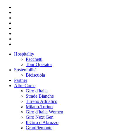
Hospitality
Pacchetti
Tour Operator
Sostenibilità
Biciscuola
Partner
Altre Corse
Giro d'Italia
Strade Bianche
Tirreno Adriatico
Milano-Torino
Giro d'Italia Women
Giro Next Gen
Il Giro d'Abruzzo
GranPiemonte