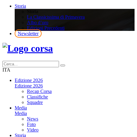
Storia
Storia
La Classicissima di Primavera
Albo d’oro
Edizioni Precedenti
Newsletter
ITA
Edizione 2026
Edizione 2026
Recap Corsa
Classifiche
Squadre
Media
Media
News
Foto
Video
Storia