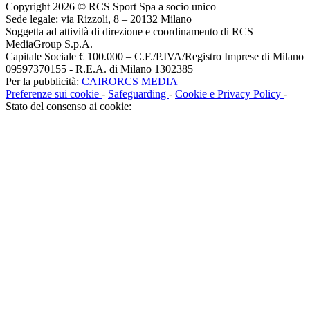
Copyright 2026 © RCS Sport Spa a socio unico
Sede legale: via Rizzoli, 8 – 20132 Milano
Soggetta ad attività di direzione e coordinamento di RCS
MediaGroup S.p.A.
Capitale Sociale € 100.000 – C.F./P.IVA/Registro Imprese di Milano
09597370155 - R.E.A. di Milano 1302385
Per la pubblicità:
CAIRORCS MEDIA
Preferenze sui cookie
-
Safeguarding
-
Cookie e Privacy Policy
-
Stato del consenso ai cookie: