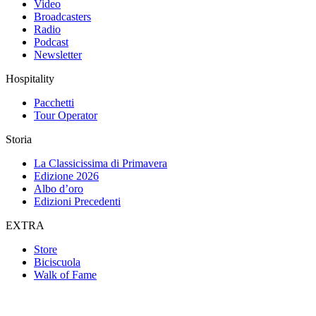
Video
Broadcasters
Radio
Podcast
Newsletter
Hospitality
Pacchetti
Tour Operator
Storia
La Classicissima di Primavera
Edizione 2026
Albo d’oro
Edizioni Precedenti
EXTRA
Store
Biciscuola
Walk of Fame