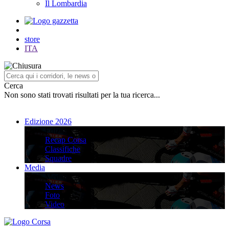
Il Lombardia
store
ITA
Cerca
Non sono stati trovati risultati per la tua ricerca...
Edizione 2026
Edizione 2026
Recap Corsa
Classifiche
Squadre
Media
Media
News
Foto
Video