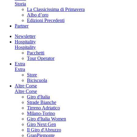
Storia
La Classicissima di Primavera
Albo d’oro
Edizioni Precedenti
Partner
Newsletter
Hospitality
Hospitality
Pacchetti
Tour Operator
Extra
Extra
Store
Biciscuola
Altre Corse
Altre Corse
Giro d'Italia
Strade Bianche
Tirreno Adriatico
Milano-Torino
Giro d'Italia Women
Giro Next Gen
Il Giro d'Abruzzo
GranPiemonte