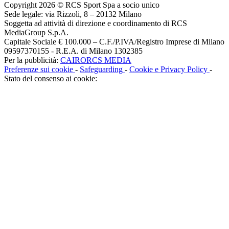
Copyright 2026 © RCS Sport Spa a socio unico
Sede legale: via Rizzoli, 8 – 20132 Milano
Soggetta ad attività di direzione e coordinamento di RCS
MediaGroup S.p.A.
Capitale Sociale € 100.000 – C.F./P.IVA/Registro Imprese di Milano
09597370155 - R.E.A. di Milano 1302385
Per la pubblicità:
CAIRORCS MEDIA
Preferenze sui cookie
-
Safeguarding
-
Cookie e Privacy Policy
-
Stato del consenso ai cookie: