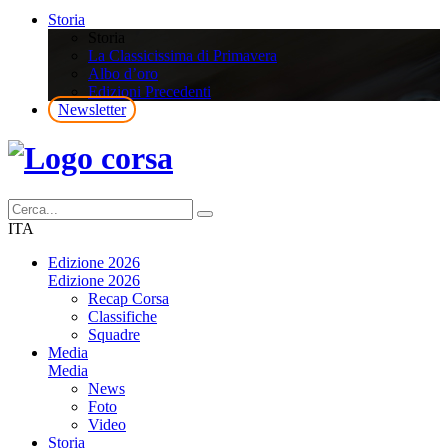
Storia
Storia
La Classicissima di Primavera
Albo d’oro
Edizioni Precedenti
Newsletter
ITA
Edizione 2026
Edizione 2026
Recap Corsa
Classifiche
Squadre
Media
Media
News
Foto
Video
Storia