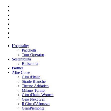
Hospitality
Pacchetti
Tour Operator
Sostenibilità
Biciscuola
Partner
Altre Corse
Giro d'Italia
Strade Bianche
Tirreno Adriatico
Milano-Torino
Giro d'Italia Women
Giro Next Gen
Il Giro d'Abruzzo
GranPiemonte