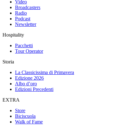
Video
Broadcasters
Radio
Podcast
Newsletter
Hospitality
Pacchetti
Tour Operator
Storia
La Classicissima di Primavera
Edizione 2026
Albo d’oro
Edizioni Precedenti
EXTRA
Store
Biciscuola
Walk of Fame