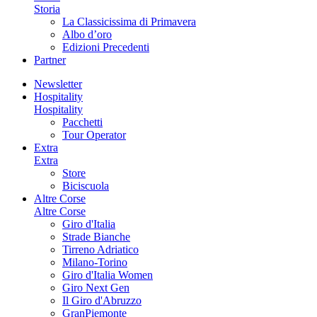
Storia
La Classicissima di Primavera
Albo d’oro
Edizioni Precedenti
Partner
Newsletter
Hospitality
Hospitality
Pacchetti
Tour Operator
Extra
Extra
Store
Biciscuola
Altre Corse
Altre Corse
Giro d'Italia
Strade Bianche
Tirreno Adriatico
Milano-Torino
Giro d'Italia Women
Giro Next Gen
Il Giro d'Abruzzo
GranPiemonte