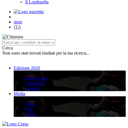
Il Lombardia
store
ITA
Cerca
Non sono stati trovati risultati per la tua ricerca...
Edizione 2026
Edizione 2026
Recap Corsa
Classifiche
Squadre
Media
Media
News
Foto
Video