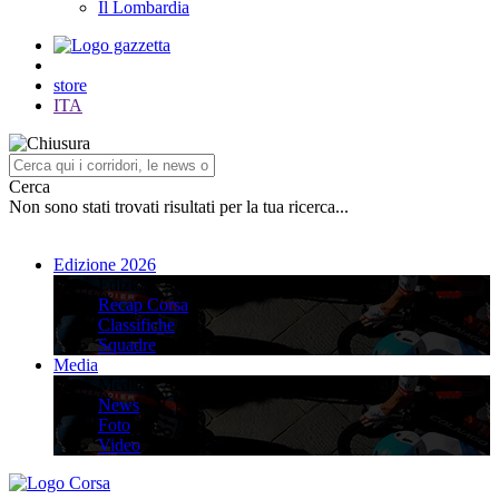
Il Lombardia
store
ITA
Cerca
Non sono stati trovati risultati per la tua ricerca...
Edizione 2026
Edizione 2026
Recap Corsa
Classifiche
Squadre
Media
Media
News
Foto
Video