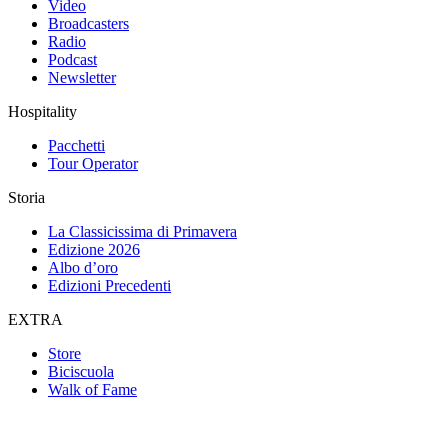
Video
Broadcasters
Radio
Podcast
Newsletter
Hospitality
Pacchetti
Tour Operator
Storia
La Classicissima di Primavera
Edizione 2026
Albo d’oro
Edizioni Precedenti
EXTRA
Store
Biciscuola
Walk of Fame