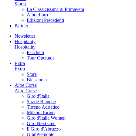
Storia
La Classicissima di Primavera
Albo d’oro
Edizioni Precedenti
Partner
Newsletter
Hospitality
Hospitality
Pacchetti
Tour Operator
Extra
Extra
Store
Biciscuola
Altre Corse
Altre Corse
Giro d'Italia
Strade Bianche
Tirreno Adriatico
Milano-Torino
Giro d'Italia Women
Giro Next Gen
Il Giro d'Abruzzo
GranPiemonte