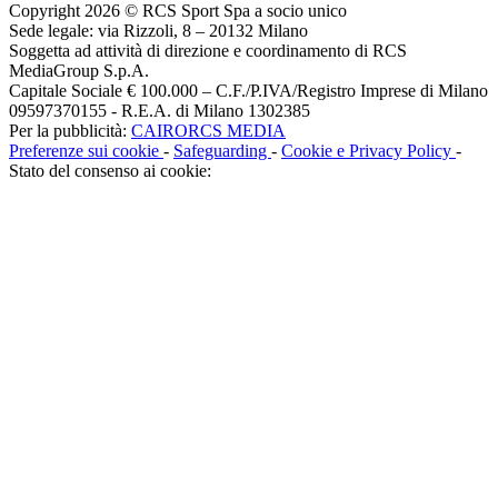
Copyright 2026 © RCS Sport Spa a socio unico
Sede legale: via Rizzoli, 8 – 20132 Milano
Soggetta ad attività di direzione e coordinamento di RCS
MediaGroup S.p.A.
Capitale Sociale € 100.000 – C.F./P.IVA/Registro Imprese di Milano
09597370155 - R.E.A. di Milano 1302385
Per la pubblicità:
CAIRORCS MEDIA
Preferenze sui cookie
-
Safeguarding
-
Cookie e Privacy Policy
-
Stato del consenso ai cookie: