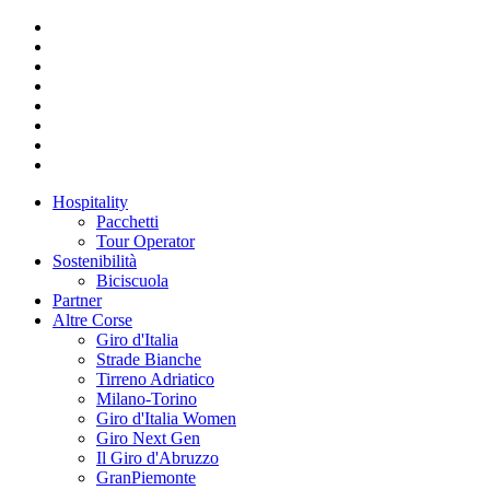
Hospitality
Pacchetti
Tour Operator
Sostenibilità
Biciscuola
Partner
Altre Corse
Giro d'Italia
Strade Bianche
Tirreno Adriatico
Milano-Torino
Giro d'Italia Women
Giro Next Gen
Il Giro d'Abruzzo
GranPiemonte