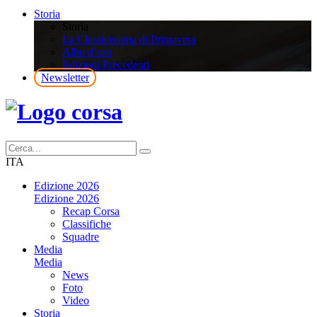
Storia
Storia
La Classicissima di Primavera
Albo d’oro
Edizioni Precedenti
Newsletter
ITA
Edizione 2026
Edizione 2026
Recap Corsa
Classifiche
Squadre
Media
Media
News
Foto
Video
Storia