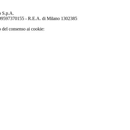
p S.p.A.
o 09597370155 - R.E.A. di Milano 1302385
o del consenso ai cookie: