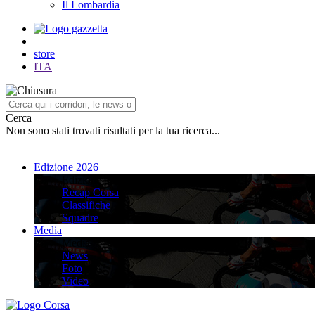
Il Lombardia
store
ITA
Cerca
Non sono stati trovati risultati per la tua ricerca...
Edizione 2026
Edizione 2026
Recap Corsa
Classifiche
Squadre
Media
Media
News
Foto
Video