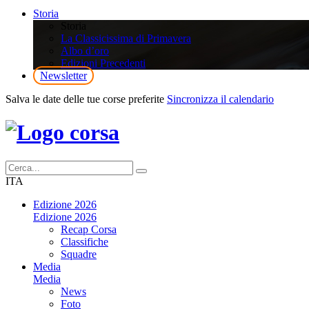
Storia
Storia
La Classicissima di Primavera
Albo d’oro
Edizioni Precedenti
Newsletter
Salva le date delle tue corse preferite
Sincronizza il calendario
ITA
Edizione 2026
Edizione 2026
Recap Corsa
Classifiche
Squadre
Media
Media
News
Foto