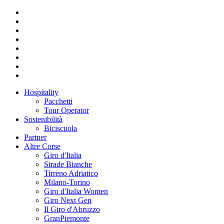
Hospitality
Pacchetti
Tour Operator
Sostenibilità
Biciscuola
Partner
Altre Corse
Giro d'Italia
Strade Bianche
Tirreno Adriatico
Milano-Torino
Giro d'Italia Women
Giro Next Gen
Il Giro d'Abruzzo
GranPiemonte