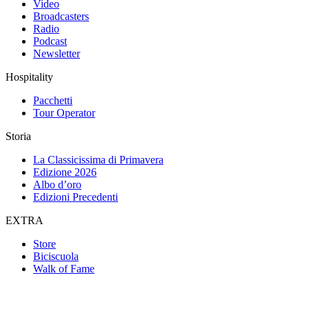
Video
Broadcasters
Radio
Podcast
Newsletter
Hospitality
Pacchetti
Tour Operator
Storia
La Classicissima di Primavera
Edizione 2026
Albo d’oro
Edizioni Precedenti
EXTRA
Store
Biciscuola
Walk of Fame