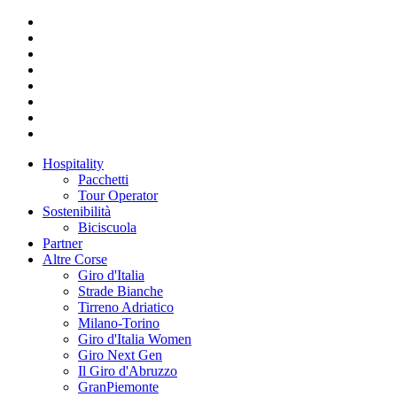
Hospitality
Pacchetti
Tour Operator
Sostenibilità
Biciscuola
Partner
Altre Corse
Giro d'Italia
Strade Bianche
Tirreno Adriatico
Milano-Torino
Giro d'Italia Women
Giro Next Gen
Il Giro d'Abruzzo
GranPiemonte