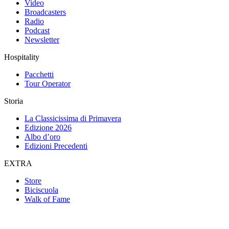
Video
Broadcasters
Radio
Podcast
Newsletter
Hospitality
Pacchetti
Tour Operator
Storia
La Classicissima di Primavera
Edizione 2026
Albo d’oro
Edizioni Precedenti
EXTRA
Store
Biciscuola
Walk of Fame