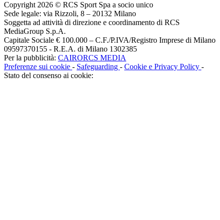
Copyright 2026 © RCS Sport Spa a socio unico
Sede legale: via Rizzoli, 8 – 20132 Milano
Soggetta ad attività di direzione e coordinamento di RCS
MediaGroup S.p.A.
Capitale Sociale € 100.000 – C.F./P.IVA/Registro Imprese di Milano
09597370155 - R.E.A. di Milano 1302385
Per la pubblicità:
CAIRORCS MEDIA
Preferenze sui cookie
-
Safeguarding
-
Cookie e Privacy Policy
-
Stato del consenso ai cookie: