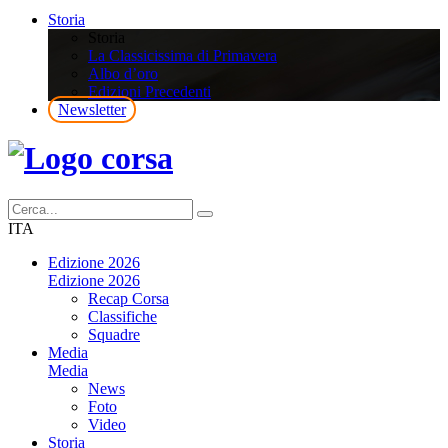
Storia
Storia
La Classicissima di Primavera
Albo d’oro
Edizioni Precedenti
Newsletter
ITA
Edizione 2026
Edizione 2026
Recap Corsa
Classifiche
Squadre
Media
Media
News
Foto
Video
Storia