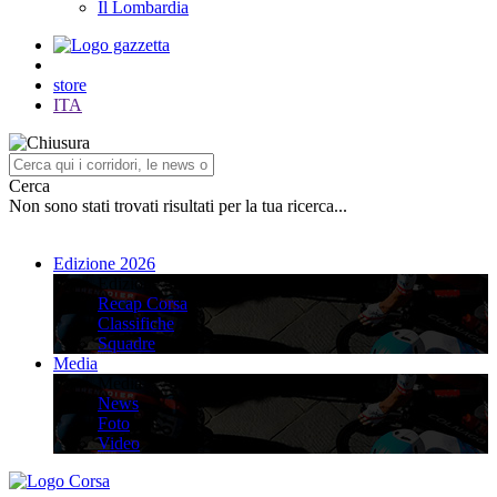
Il Lombardia
store
ITA
Cerca
Non sono stati trovati risultati per la tua ricerca...
Edizione 2026
Edizione 2026
Recap Corsa
Classifiche
Squadre
Media
Media
News
Foto
Video