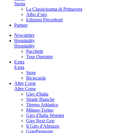
Storia
La Classicissima di Primavera
Albo d’oro
Edizioni Precedenti
Partner
Newsletter
Hospitality
Hospitality
Pacchetti
Tour Operator
Extra
Extra
Store
Biciscuola
Altre Corse
Altre Corse
Giro d'Italia
Strade Bianche
Tirreno Adriatico
Milano-Torino
Giro d'Italia Women
Giro Next Gen
Il Giro d'Abruzzo
GranPiemonte