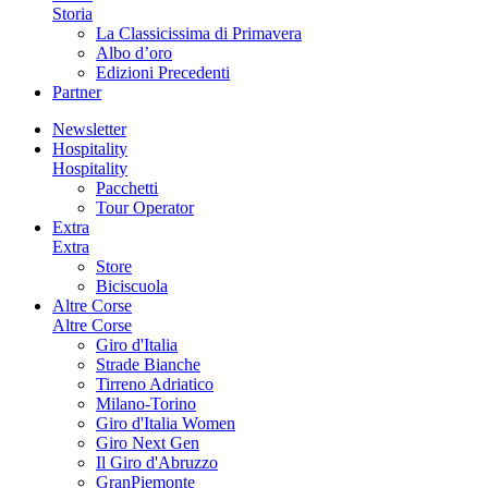
Storia
La Classicissima di Primavera
Albo d’oro
Edizioni Precedenti
Partner
Newsletter
Hospitality
Hospitality
Pacchetti
Tour Operator
Extra
Extra
Store
Biciscuola
Altre Corse
Altre Corse
Giro d'Italia
Strade Bianche
Tirreno Adriatico
Milano-Torino
Giro d'Italia Women
Giro Next Gen
Il Giro d'Abruzzo
GranPiemonte