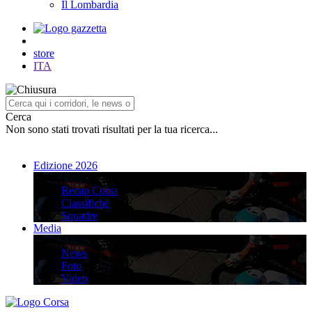
Il Lombardia
store
ITA
Cerca
Non sono stati trovati risultati per la tua ricerca...
Edizione 2026
Edizione 2026
Recap Corsa
Classifiche
Squadre
Media
Media
News
Foto
Video