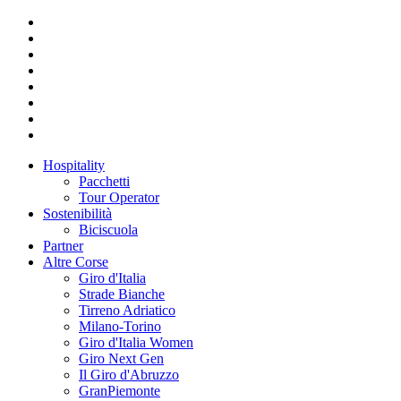
Hospitality
Pacchetti
Tour Operator
Sostenibilità
Biciscuola
Partner
Altre Corse
Giro d'Italia
Strade Bianche
Tirreno Adriatico
Milano-Torino
Giro d'Italia Women
Giro Next Gen
Il Giro d'Abruzzo
GranPiemonte