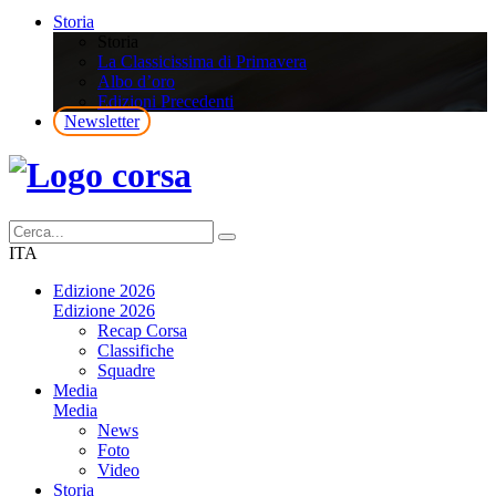
Storia
Storia
La Classicissima di Primavera
Albo d’oro
Edizioni Precedenti
Newsletter
ITA
Edizione 2026
Edizione 2026
Recap Corsa
Classifiche
Squadre
Media
Media
News
Foto
Video
Storia