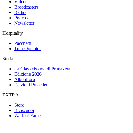
Video
Broadcasters
Radio
Podcast
Newsletter
Hospitality
Pacchetti
Tour Operator
Storia
La Classicissima di Primavera
Edizione 2026
Albo d’oro
Edizioni Precedenti
EXTRA
Store
Biciscuola
Walk of Fame