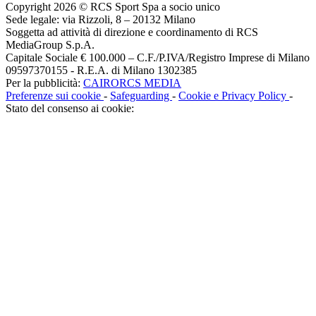
Copyright 2026 © RCS Sport Spa a socio unico
Sede legale: via Rizzoli, 8 – 20132 Milano
Soggetta ad attività di direzione e coordinamento di RCS
MediaGroup S.p.A.
Capitale Sociale € 100.000 – C.F./P.IVA/Registro Imprese di Milano
09597370155 - R.E.A. di Milano 1302385
Per la pubblicità:
CAIRORCS MEDIA
Preferenze sui cookie
-
Safeguarding
-
Cookie e Privacy Policy
-
Stato del consenso ai cookie: