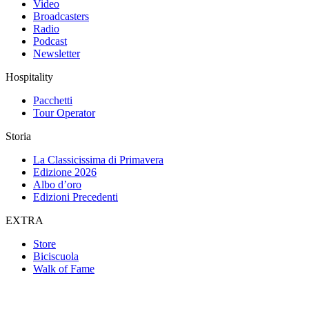
Video
Broadcasters
Radio
Podcast
Newsletter
Hospitality
Pacchetti
Tour Operator
Storia
La Classicissima di Primavera
Edizione 2026
Albo d’oro
Edizioni Precedenti
EXTRA
Store
Biciscuola
Walk of Fame