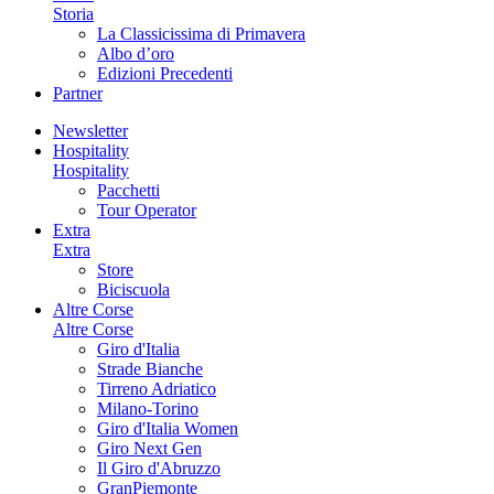
Storia
La Classicissima di Primavera
Albo d’oro
Edizioni Precedenti
Partner
Newsletter
Hospitality
Hospitality
Pacchetti
Tour Operator
Extra
Extra
Store
Biciscuola
Altre Corse
Altre Corse
Giro d'Italia
Strade Bianche
Tirreno Adriatico
Milano-Torino
Giro d'Italia Women
Giro Next Gen
Il Giro d'Abruzzo
GranPiemonte