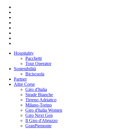
Hospitality
Pacchetti
Tour Operator
Sostenibilità
Biciscuola
Partner
Altre Corse
Giro d'Italia
Strade Bianche
Tirreno Adriatico
Milano-Torino
Giro d'Italia Women
Giro Next Gen
Il Giro d'Abruzzo
GranPiemonte