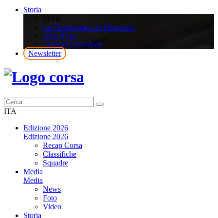
Storia
Storia
La Classicissima di Primavera
Albo d’oro
Edizioni Precedenti
Newsletter
ITA
Edizione 2026
Edizione 2026
Recap Corsa
Classifiche
Squadre
Media
Media
News
Foto
Video
Storia