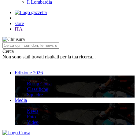
Il Lombardia
store
ITA
Cerca
Non sono stati trovati risultati per la tua ricerca...
Edizione 2026
Edizione 2026
Recap Corsa
Classifiche
Squadre
Media
Media
News
Foto
Video