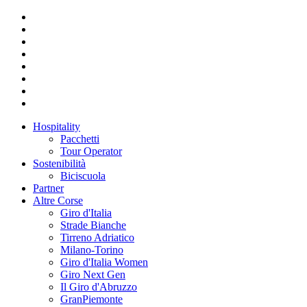
Hospitality
Pacchetti
Tour Operator
Sostenibilità
Biciscuola
Partner
Altre Corse
Giro d'Italia
Strade Bianche
Tirreno Adriatico
Milano-Torino
Giro d'Italia Women
Giro Next Gen
Il Giro d'Abruzzo
GranPiemonte