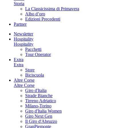
Storia
La Classicissima di Primavera
Albo d’oro
Edizioni Precedenti
Partner
Newsletter
Hospitality
Hospitality
Pacchetti
Tour Operator
Extra
Extra
Store
Biciscuola
Altre Corse
Altre Corse
Giro d'Italia
Strade Bianche
Tirreno Adriatico
Milano-Torino
Giro d'Italia Women
Giro Next Gen
Il Giro d'Abruzzo
GranPiemonte