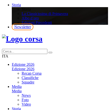
Storia
Storia
La Classicissima di Primavera
Albo d’oro
Edizioni Precedenti
Newsletter
ITA
Edizione 2026
Edizione 2026
Recap Corsa
Classifiche
Squadre
Media
Media
News
Foto
Video
Storia