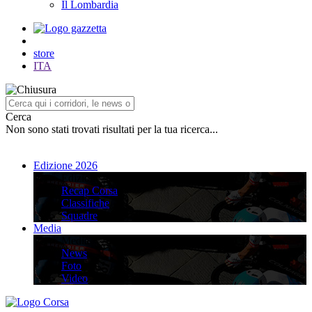
Il Lombardia
store
ITA
Cerca
Non sono stati trovati risultati per la tua ricerca...
Edizione 2026
Edizione 2026
Recap Corsa
Classifiche
Squadre
Media
Media
News
Foto
Video