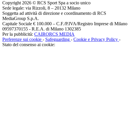
Copyright 2026 © RCS Sport Spa a socio unico
Sede legale: via Rizzoli, 8 – 20132 Milano
Soggetta ad attività di direzione e coordinamento di RCS
MediaGroup S.p.A.
Capitale Sociale € 100.000 – C.F./P.IVA/Registro Imprese di Milano
09597370155 - R.E.A. di Milano 1302385
Per la pubblicità:
CAIRORCS MEDIA
Preferenze sui cookie
-
Safeguarding
-
Cookie e Privacy Policy
-
Stato del consenso ai cookie: