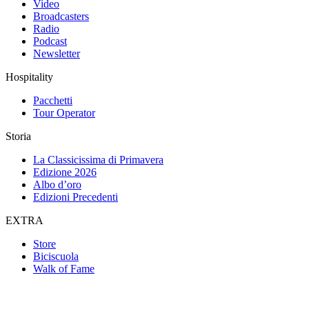
Video
Broadcasters
Radio
Podcast
Newsletter
Hospitality
Pacchetti
Tour Operator
Storia
La Classicissima di Primavera
Edizione 2026
Albo d’oro
Edizioni Precedenti
EXTRA
Store
Biciscuola
Walk of Fame