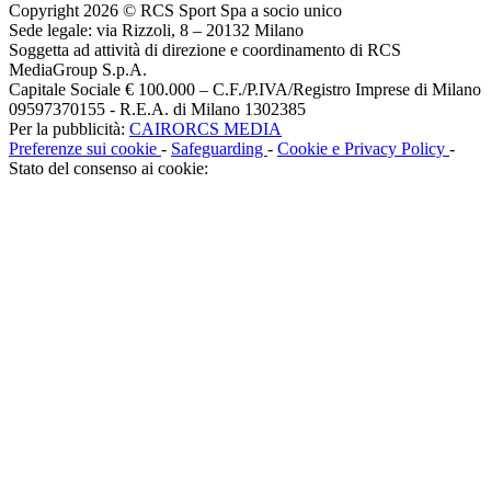
Copyright 2026 © RCS Sport Spa a socio unico
Sede legale: via Rizzoli, 8 – 20132 Milano
Soggetta ad attività di direzione e coordinamento di RCS
MediaGroup S.p.A.
Capitale Sociale € 100.000 – C.F./P.IVA/Registro Imprese di Milano
09597370155 - R.E.A. di Milano 1302385
Per la pubblicità:
CAIRORCS MEDIA
Preferenze sui cookie
-
Safeguarding
-
Cookie e Privacy Policy
-
Stato del consenso ai cookie: