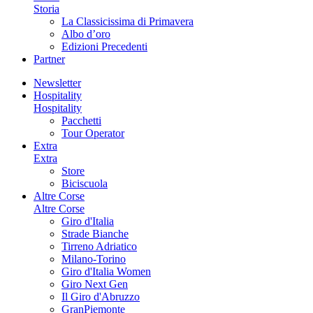
Storia
La Classicissima di Primavera
Albo d’oro
Edizioni Precedenti
Partner
Newsletter
Hospitality
Hospitality
Pacchetti
Tour Operator
Extra
Extra
Store
Biciscuola
Altre Corse
Altre Corse
Giro d'Italia
Strade Bianche
Tirreno Adriatico
Milano-Torino
Giro d'Italia Women
Giro Next Gen
Il Giro d'Abruzzo
GranPiemonte