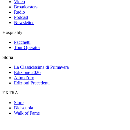
Video
Broadcasters
Radio
Podcast
Newsletter
Hospitality
Pacchetti
Tour Operator
Storia
La Classicissima di Primavera
Edizione 2026
Albo d’oro
Edizioni Precedenti
EXTRA
Store
Biciscuola
Walk of Fame