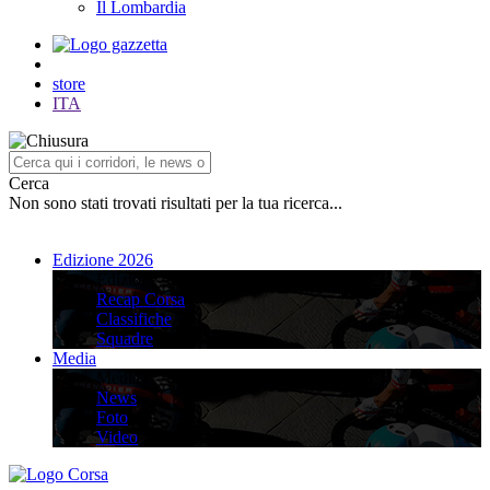
Il Lombardia
store
ITA
Cerca
Non sono stati trovati risultati per la tua ricerca...
Edizione 2026
Edizione 2026
Recap Corsa
Classifiche
Squadre
Media
Media
News
Foto
Video