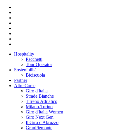
Hospitality
Pacchetti
Tour Operator
Sostenibilità
Biciscuola
Partner
Altre Corse
Giro d'Italia
Strade Bianche
Tirreno Adriatico
Milano-Torino
Giro d'Italia Women
Giro Next Gen
Il Giro d'Abruzzo
GranPiemonte