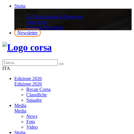
Storia
Storia
La Classicissima di Primavera
Albo d’oro
Edizioni Precedenti
Newsletter
ITA
Edizione 2026
Edizione 2026
Recap Corsa
Classifiche
Squadre
Media
Media
News
Foto
Video
Storia