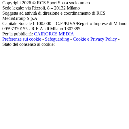
Copyright 2026 © RCS Sport Spa a socio unico
Sede legale: via Rizzoli, 8 – 20132 Milano
Soggetta ad attività di direzione e coordinamento di RCS
MediaGroup S.p.A.
Capitale Sociale € 100.000 – C.F./P.IVA/Registro Imprese di Milano
09597370155 - R.E.A. di Milano 1302385
Per la pubblicità:
CAIRORCS MEDIA
Preferenze sui cookie
-
Safeguarding
-
Cookie e Privacy Policy
-
Stato del consenso ai cookie: