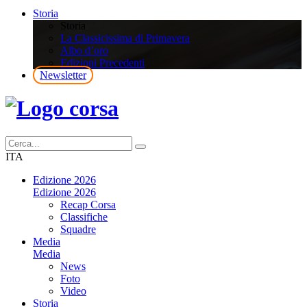
Storia
Storia
La Classicissima di Primavera
Albo d’oro
Edizioni Precedenti
Newsletter
ITA
Edizione 2026
Edizione 2026
Recap Corsa
Classifiche
Squadre
Media
Media
News
Foto
Video
Storia