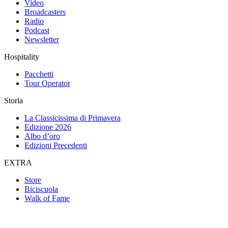
Video
Broadcasters
Radio
Podcast
Newsletter
Hospitality
Pacchetti
Tour Operator
Storia
La Classicissima di Primavera
Edizione 2026
Albo d’oro
Edizioni Precedenti
EXTRA
Store
Biciscuola
Walk of Fame