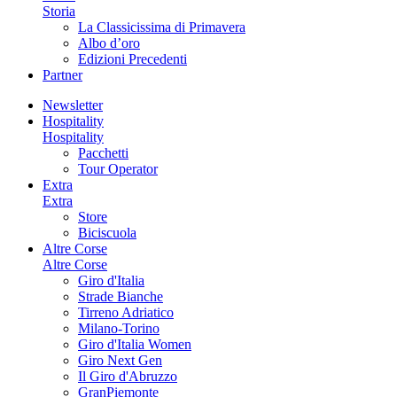
Storia
La Classicissima di Primavera
Albo d’oro
Edizioni Precedenti
Partner
Newsletter
Hospitality
Hospitality
Pacchetti
Tour Operator
Extra
Extra
Store
Biciscuola
Altre Corse
Altre Corse
Giro d'Italia
Strade Bianche
Tirreno Adriatico
Milano-Torino
Giro d'Italia Women
Giro Next Gen
Il Giro d'Abruzzo
GranPiemonte