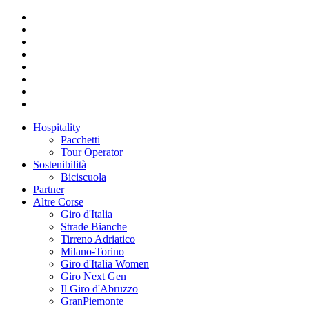
Hospitality
Pacchetti
Tour Operator
Sostenibilità
Biciscuola
Partner
Altre Corse
Giro d'Italia
Strade Bianche
Tirreno Adriatico
Milano-Torino
Giro d'Italia Women
Giro Next Gen
Il Giro d'Abruzzo
GranPiemonte