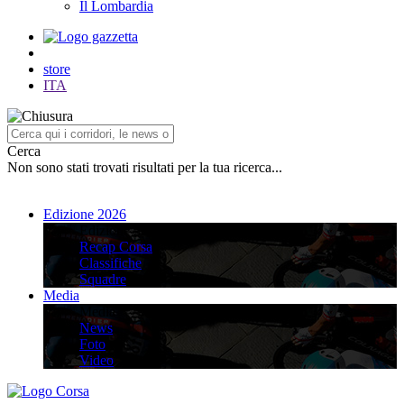
Il Lombardia
store
ITA
Cerca
Non sono stati trovati risultati per la tua ricerca...
Edizione 2026
Edizione 2026
Recap Corsa
Classifiche
Squadre
Media
Media
News
Foto
Video