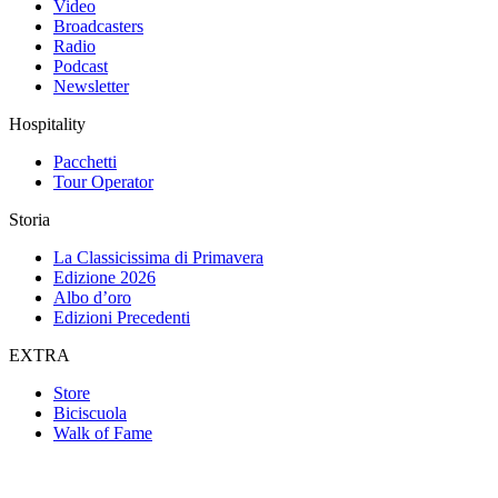
Video
Broadcasters
Radio
Podcast
Newsletter
Hospitality
Pacchetti
Tour Operator
Storia
La Classicissima di Primavera
Edizione 2026
Albo d’oro
Edizioni Precedenti
EXTRA
Store
Biciscuola
Walk of Fame