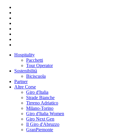
Hospitality
Pacchetti
Tour Operator
Sostenibilità
Biciscuola
Partner
Altre Corse
Giro d'Italia
Strade Bianche
Tirreno Adriatico
Milano-Torino
Giro d'Italia Women
Giro Next Gen
Il Giro d'Abruzzo
GranPiemonte