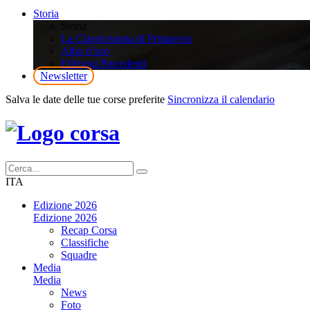
Storia
Storia
La Classicissima di Primavera
Albo d’oro
Edizioni Precedenti
Newsletter
Salva le date delle tue corse preferite
Sincronizza il calendario
ITA
Edizione 2026
Edizione 2026
Recap Corsa
Classifiche
Squadre
Media
Media
News
Foto