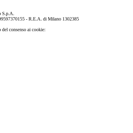
p S.p.A.
o 09597370155 - R.E.A. di Milano 1302385
o del consenso ai cookie: