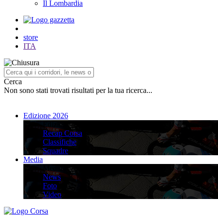
Il Lombardia
store
ITA
Cerca
Non sono stati trovati risultati per la tua ricerca...
Edizione 2026
Edizione 2026
Recap Corsa
Classifiche
Squadre
Media
Media
News
Foto
Video