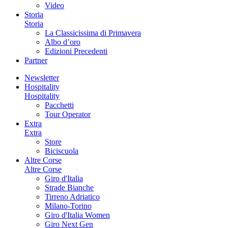
Video
Storia
Storia
La Classicissima di Primavera
Albo d’oro
Edizioni Precedenti
Partner
Newsletter
Hospitality
Hospitality
Pacchetti
Tour Operator
Extra
Extra
Store
Biciscuola
Altre Corse
Altre Corse
Giro d'Italia
Strade Bianche
Tirreno Adriatico
Milano-Torino
Giro d'Italia Women
Giro Next Gen