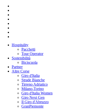
Hospitality
Pacchetti
Tour Operator
Sostenibilità
Biciscuola
Partner
Altre Corse
Giro d'Italia
Strade Bianche
Tirreno Adriatico
Milano-Torino
Giro d'Italia Women
Giro Next Gen
Il Giro d'Abruzzo
GranPiemonte