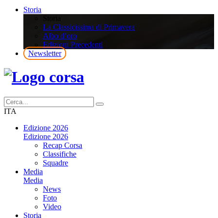
Storia
Storia
La Classicissima di Primavera
Albo d’oro
Edizioni Precedenti
Newsletter
ITA
Edizione 2026
Edizione 2026
Recap Corsa
Classifiche
Squadre
Media
Media
News
Foto
Video
Storia