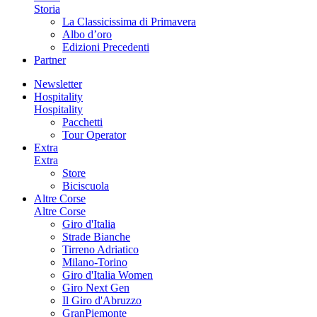
Storia
La Classicissima di Primavera
Albo d’oro
Edizioni Precedenti
Partner
Newsletter
Hospitality
Hospitality
Pacchetti
Tour Operator
Extra
Extra
Store
Biciscuola
Altre Corse
Altre Corse
Giro d'Italia
Strade Bianche
Tirreno Adriatico
Milano-Torino
Giro d'Italia Women
Giro Next Gen
Il Giro d'Abruzzo
GranPiemonte