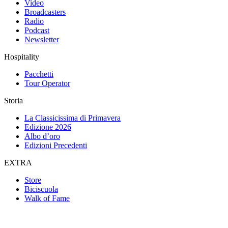
Video
Broadcasters
Radio
Podcast
Newsletter
Hospitality
Pacchetti
Tour Operator
Storia
La Classicissima di Primavera
Edizione 2026
Albo d’oro
Edizioni Precedenti
EXTRA
Store
Biciscuola
Walk of Fame