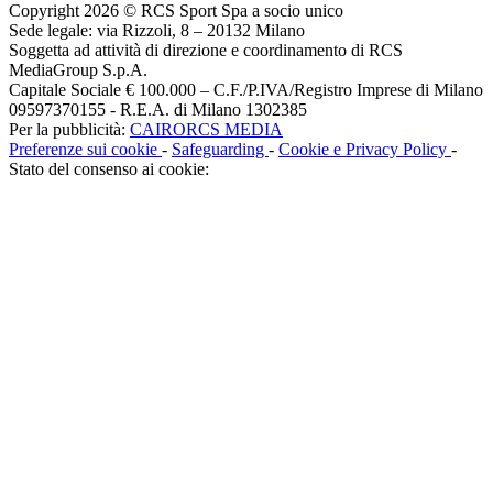
Copyright 2026 © RCS Sport Spa a socio unico
Sede legale: via Rizzoli, 8 – 20132 Milano
Soggetta ad attività di direzione e coordinamento di RCS
MediaGroup S.p.A.
Capitale Sociale € 100.000 – C.F./P.IVA/Registro Imprese di Milano
09597370155 - R.E.A. di Milano 1302385
Per la pubblicità:
CAIRORCS MEDIA
Preferenze sui cookie
-
Safeguarding
-
Cookie e Privacy Policy
-
Stato del consenso ai cookie: