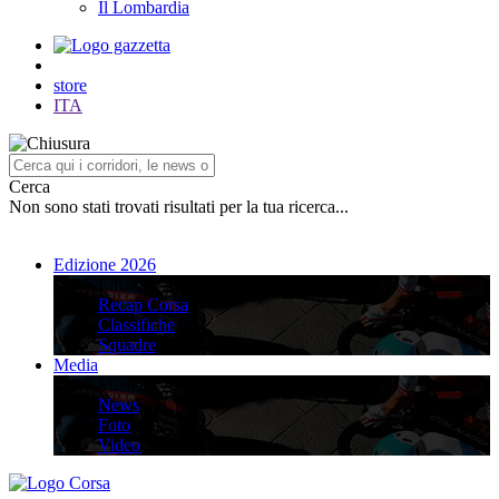
Il Lombardia
store
ITA
Cerca
Non sono stati trovati risultati per la tua ricerca...
Edizione 2026
Edizione 2026
Recap Corsa
Classifiche
Squadre
Media
Media
News
Foto
Video