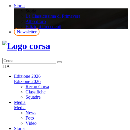
Storia
Storia
La Classicissima di Primavera
Albo d’oro
Edizioni Precedenti
Newsletter
ITA
Edizione 2026
Edizione 2026
Recap Corsa
Classifiche
Squadre
Media
Media
News
Foto
Video
Storia