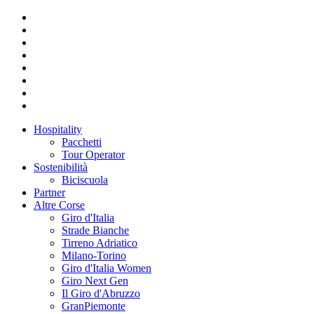
Hospitality
Pacchetti
Tour Operator
Sostenibilità
Biciscuola
Partner
Altre Corse
Giro d'Italia
Strade Bianche
Tirreno Adriatico
Milano-Torino
Giro d'Italia Women
Giro Next Gen
Il Giro d'Abruzzo
GranPiemonte