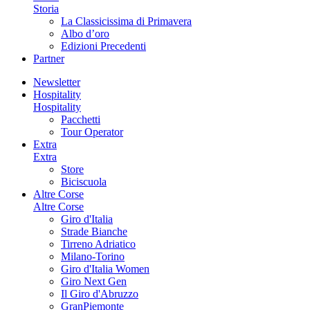
Storia
La Classicissima di Primavera
Albo d’oro
Edizioni Precedenti
Partner
Newsletter
Hospitality
Hospitality
Pacchetti
Tour Operator
Extra
Extra
Store
Biciscuola
Altre Corse
Altre Corse
Giro d'Italia
Strade Bianche
Tirreno Adriatico
Milano-Torino
Giro d'Italia Women
Giro Next Gen
Il Giro d'Abruzzo
GranPiemonte