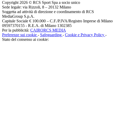
Copyright 2026 © RCS Sport Spa a socio unico
Sede legale: via Rizzoli, 8 – 20132 Milano
Soggetta ad attività di direzione e coordinamento di RCS
MediaGroup S.p.A.
Capitale Sociale € 100.000 – C.F./P.IVA/Registro Imprese di Milano
09597370155 - R.E.A. di Milano 1302385
Per la pubblicità:
CAIRORCS MEDIA
Preferenze sui cookie
-
Safeguarding
-
Cookie e Privacy Policy
-
Stato del consenso ai cookie: