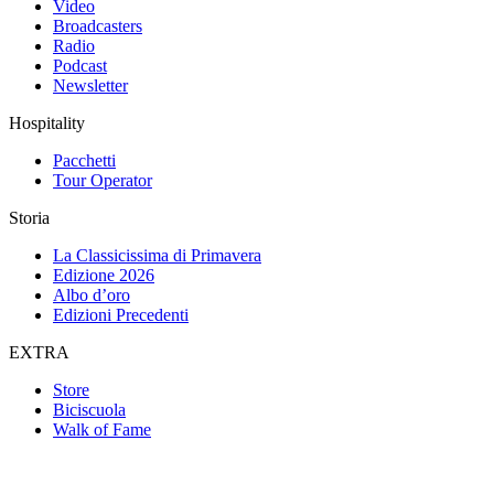
Video
Broadcasters
Radio
Podcast
Newsletter
Hospitality
Pacchetti
Tour Operator
Storia
La Classicissima di Primavera
Edizione 2026
Albo d’oro
Edizioni Precedenti
EXTRA
Store
Biciscuola
Walk of Fame