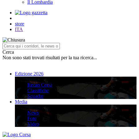
Il Lombardia
store
ITA
Cerca
Non sono stati trovati risultati per la tua ricerca...
Edizione 2026
Edizione 2026
Recap Corsa
Classifiche
Squadre
Media
Media
News
Foto
Video