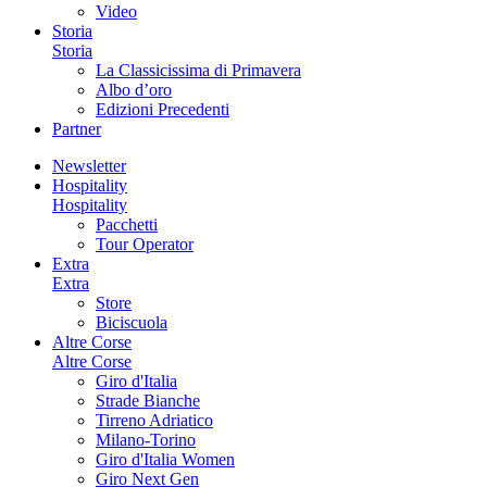
Video
Storia
Storia
La Classicissima di Primavera
Albo d’oro
Edizioni Precedenti
Partner
Newsletter
Hospitality
Hospitality
Pacchetti
Tour Operator
Extra
Extra
Store
Biciscuola
Altre Corse
Altre Corse
Giro d'Italia
Strade Bianche
Tirreno Adriatico
Milano-Torino
Giro d'Italia Women
Giro Next Gen