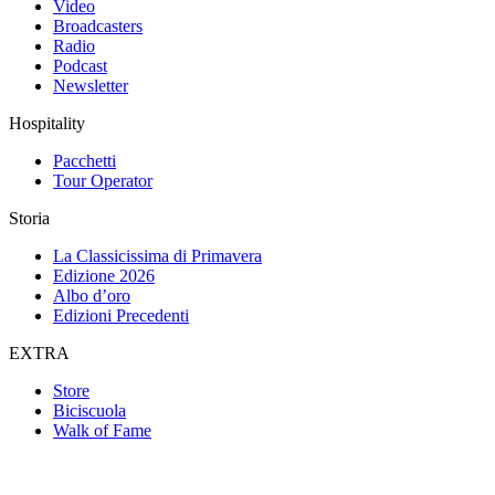
Video
Broadcasters
Radio
Podcast
Newsletter
Hospitality
Pacchetti
Tour Operator
Storia
La Classicissima di Primavera
Edizione 2026
Albo d’oro
Edizioni Precedenti
EXTRA
Store
Biciscuola
Walk of Fame