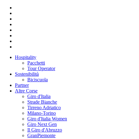
Hospitality
Pacchetti
Tour Operator
Sostenibilità
Biciscuola
Partner
Altre Corse
Giro d'Italia
Strade Bianche
Tirreno Adriatico
Milano-Torino
Giro d'Italia Women
Giro Next Gen
Il Giro d'Abruzzo
GranPiemonte