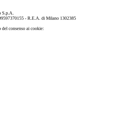
p S.p.A.
o 09597370155 - R.E.A. di Milano 1302385
o del consenso ai cookie: