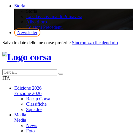
Storia
Storia
La Classicissima di Primavera
Albo d’oro
Edizioni Precedenti
Newsletter
Salva le date delle tue corse preferite
Sincronizza il calendario
ITA
Edizione 2026
Edizione 2026
Recap Corsa
Classifiche
Squadre
Media
Media
News
Foto