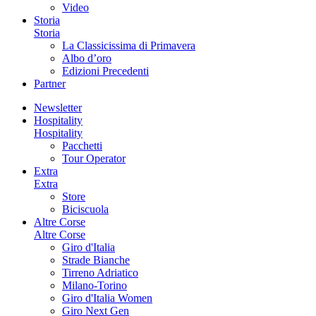
Video
Storia
Storia
La Classicissima di Primavera
Albo d’oro
Edizioni Precedenti
Partner
Newsletter
Hospitality
Hospitality
Pacchetti
Tour Operator
Extra
Extra
Store
Biciscuola
Altre Corse
Altre Corse
Giro d'Italia
Strade Bianche
Tirreno Adriatico
Milano-Torino
Giro d'Italia Women
Giro Next Gen