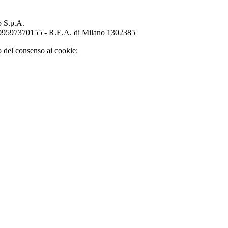
p S.p.A.
o 09597370155 - R.E.A. di Milano 1302385
o del consenso ai cookie: