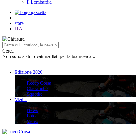
Il Lombardia
store
ITA
Cerca
Non sono stati trovati risultati per la tua ricerca...
Edizione 2026
Edizione 2026
Recap Corsa
Classifiche
Squadre
Media
Media
News
Foto
Video