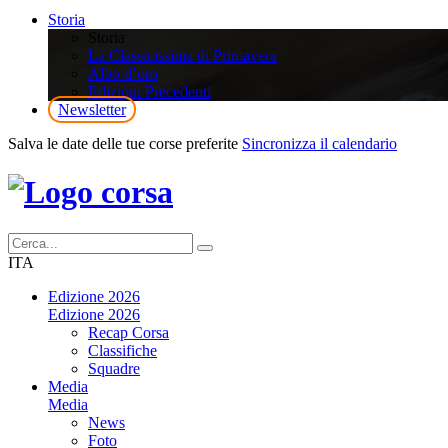
Storia
Storia
La Classicissima di Primavera
Albo d’oro
Edizioni Precedenti
Newsletter
Salva le date delle tue corse preferite
Sincronizza il calendario
ITA
Edizione 2026
Edizione 2026
Recap Corsa
Classifiche
Squadre
Media
Media
News
Foto