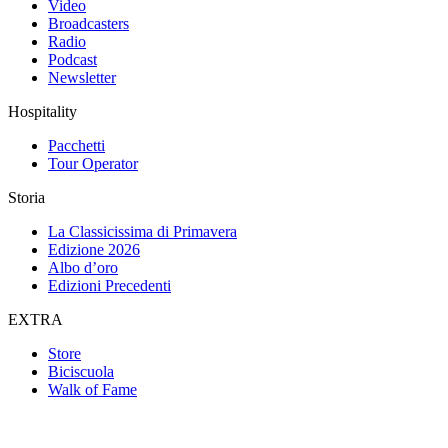
Video
Broadcasters
Radio
Podcast
Newsletter
Hospitality
Pacchetti
Tour Operator
Storia
La Classicissima di Primavera
Edizione 2026
Albo d’oro
Edizioni Precedenti
EXTRA
Store
Biciscuola
Walk of Fame