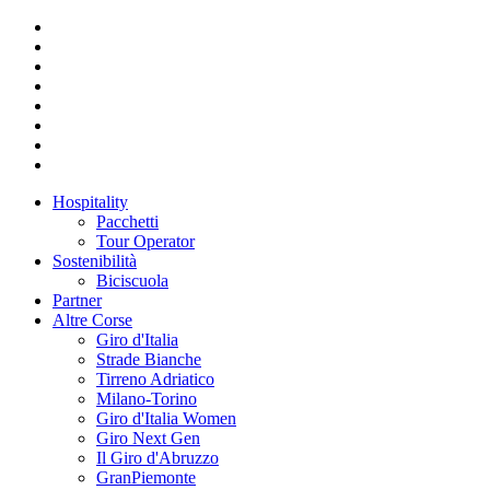
Hospitality
Pacchetti
Tour Operator
Sostenibilità
Biciscuola
Partner
Altre Corse
Giro d'Italia
Strade Bianche
Tirreno Adriatico
Milano-Torino
Giro d'Italia Women
Giro Next Gen
Il Giro d'Abruzzo
GranPiemonte