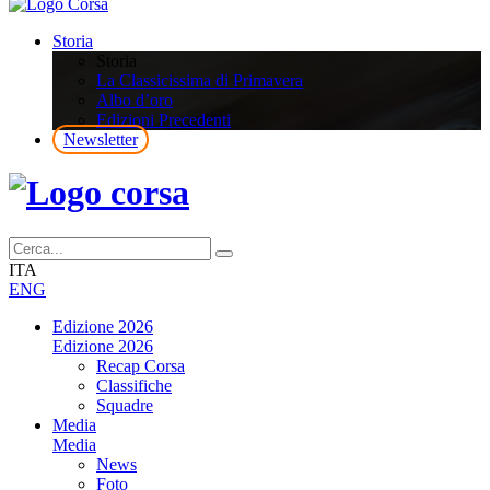
Storia
Storia
La Classicissima di Primavera
Albo d’oro
Edizioni Precedenti
Newsletter
ITA
ENG
Edizione 2026
Edizione 2026
Recap Corsa
Classifiche
Squadre
Media
Media
News
Foto