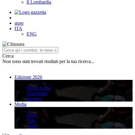
Il Lombardia
store
ITA
ENG
Cerca
Non sono stati trovati risultati per la tua ricerca...
Edizione 2026
Edizione 2026
Recap Corsa
Classifiche
Squadre
Media
Media
News
Foto
Video