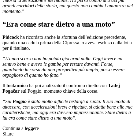
vittoria la sensazione è inevitabile. Ho perso contro uno dei più
grandi corridori della storia, ma questo non cambia l’amarezza del
momento.”
“Era come stare dietro a una moto”
Pidcock
ha ricordato anche la sfortuna dell’edizione precedente,
quando una caduta prima della Cipressa lo aveva escluso dalla lotta
per il risultato.
“L’anno scorso non ho potuto giocarmi nulla. Oggi invece mi
sentivo bene e avevo le gambe per restare davanti. Forse,
guardando la corsa da una prospettiva più ampia, posso essere
orgoglioso di quanto ho fatto.”
Il
britannico
ha poi analizzato il confronto diretto con
Tadej
Pogačar
sul Poggio, momento chiave della corsa.
“Sul
Poggio
è stato molto difficile restargli a ruota. Il suo modo di
attaccare, con accelerazioni brevi e ripetute, si adatta bene alle mie
caratteristiche, ma oggi era davvero impressionante. Stare dietro a
lui era come stare dietro a una moto”.
Continua a leggere
Share