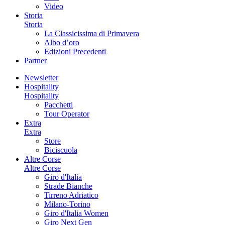
Video
Storia
Storia
La Classicissima di Primavera
Albo d’oro
Edizioni Precedenti
Partner
Newsletter
Hospitality
Hospitality
Pacchetti
Tour Operator
Extra
Extra
Store
Biciscuola
Altre Corse
Altre Corse
Giro d'Italia
Strade Bianche
Tirreno Adriatico
Milano-Torino
Giro d'Italia Women
Giro Next Gen