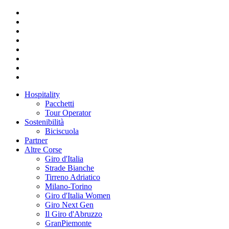
Hospitality
Pacchetti
Tour Operator
Sostenibilità
Biciscuola
Partner
Altre Corse
Giro d'Italia
Strade Bianche
Tirreno Adriatico
Milano-Torino
Giro d'Italia Women
Giro Next Gen
Il Giro d'Abruzzo
GranPiemonte