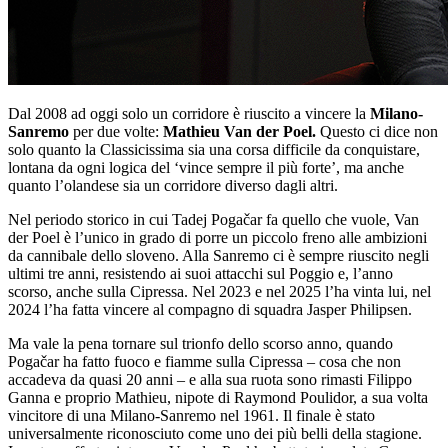
Dal 2008 ad oggi solo un corridore è riuscito a vincere la
Milano-
Sanremo
per due volte:
Mathieu Van der Poel.
Questo ci dice non
solo quanto la Classicissima sia una corsa difficile da conquistare,
lontana da ogni logica del ‘vince sempre il più forte’, ma anche
quanto l’olandese sia un corridore diverso dagli altri.
Nel periodo storico in cui Tadej Pogačar fa quello che vuole, Van
der Poel è l’unico in grado di porre un piccolo freno alle ambizioni
da cannibale dello sloveno. Alla Sanremo ci è sempre riuscito negli
ultimi tre anni, resistendo ai suoi attacchi sul Poggio e, l’anno
scorso, anche sulla Cipressa. Nel 2023 e nel 2025 l’ha vinta lui, nel
2024 l’ha fatta vincere al compagno di squadra Jasper Philipsen.
Ma vale la pena tornare sul trionfo dello scorso anno, quando
Pogačar ha fatto fuoco e fiamme sulla Cipressa – cosa che non
accadeva da quasi 20 anni – e alla sua ruota sono rimasti Filippo
Ganna e proprio Mathieu, nipote di Raymond Poulidor, a sua volta
vincitore di una Milano-Sanremo nel 1961. Il finale è stato
universalmente riconosciuto come uno dei più belli della stagione.