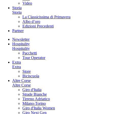
Video
Storia
Storia
La Classicissima di Primavera
Albo d’oro
Edizioni Precedenti
Partner
Newsletter
Hospitality
Hospitality
Pacchetti
Tour Operator
Extra
Extra
Store
Biciscuola
Altre Corse
Altre Corse
Giro d'Italia
Strade Bianche
Tirreno Adriatico
Milano-Torino
Giro d'Italia Women
Giro Next Gen