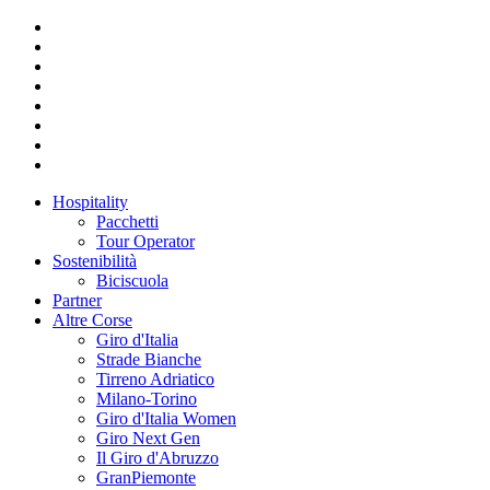
Hospitality
Pacchetti
Tour Operator
Sostenibilità
Biciscuola
Partner
Altre Corse
Giro d'Italia
Strade Bianche
Tirreno Adriatico
Milano-Torino
Giro d'Italia Women
Giro Next Gen
Il Giro d'Abruzzo
GranPiemonte