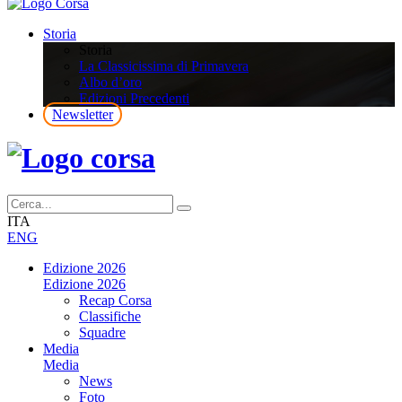
Storia
Storia
La Classicissima di Primavera
Albo d’oro
Edizioni Precedenti
Newsletter
ITA
ENG
Edizione 2026
Edizione 2026
Recap Corsa
Classifiche
Squadre
Media
Media
News
Foto