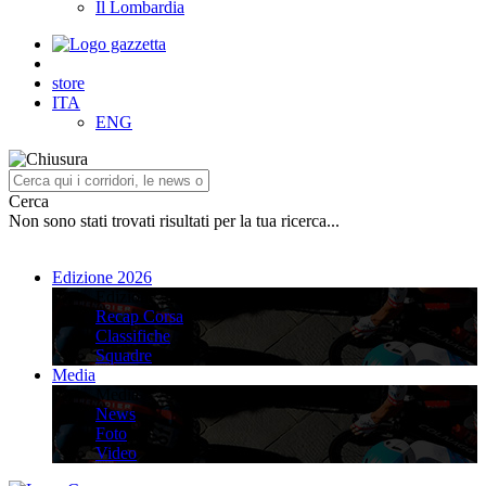
Il Lombardia
store
ITA
ENG
Cerca
Non sono stati trovati risultati per la tua ricerca...
Edizione 2026
Edizione 2026
Recap Corsa
Classifiche
Squadre
Media
Media
News
Foto
Video