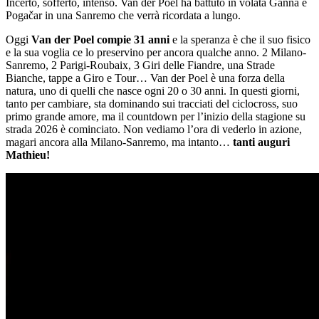
Incerto, sofferto, intenso. Van der Poel ha battuto in volata Ganna e
Pogačar in una Sanremo che verrà ricordata a lungo.
Oggi
Van der Poel compie 31 anni
e la speranza è che il suo fisico
e la sua voglia ce lo preservino per ancora qualche anno. 2 Milano-
Sanremo, 2 Parigi-Roubaix, 3 Giri delle Fiandre, una Strade
Bianche, tappe a Giro e Tour… Van der Poel è una forza della
natura, uno di quelli che nasce ogni 20 o 30 anni. In questi giorni,
tanto per cambiare, sta dominando sui tracciati del ciclocross, suo
primo grande amore, ma il countdown per l’inizio della stagione su
strada 2026 è cominciato. Non vediamo l’ora di vederlo in azione,
magari ancora alla Milano-Sanremo, ma intanto…
tanti auguri
Mathieu!