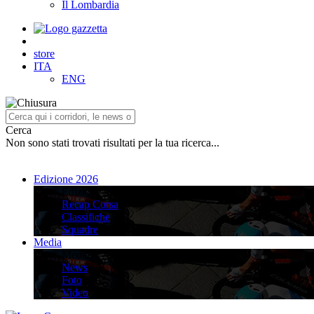
Il Lombardia
store
ITA
ENG
Cerca
Non sono stati trovati risultati per la tua ricerca...
Edizione 2026
Edizione 2026
Recap Corsa
Classifiche
Squadre
Media
Media
News
Foto
Video