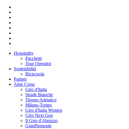
Hospitality
Pacchetti
Tour Operator
Sostenibilità
Biciscuola
Partner
Altre Corse
Giro d'Italia
Strade Bianche
Tirreno Adriatico
Milano-Torino
Giro d'Italia Women
Giro Next Gen
Il Giro d'Abruzzo
GranPiemonte