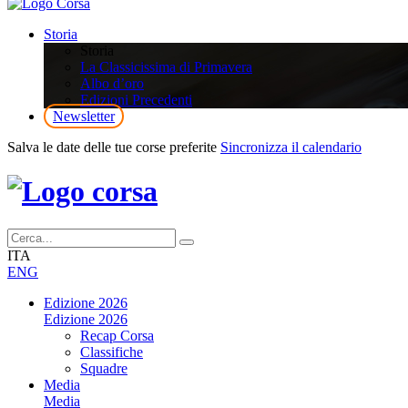
Storia
Storia
La Classicissima di Primavera
Albo d’oro
Edizioni Precedenti
Newsletter
Salva le date delle tue corse preferite
Sincronizza il calendario
ITA
ENG
Edizione 2026
Edizione 2026
Recap Corsa
Classifiche
Squadre
Media
Media