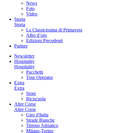
News
Foto
Video
Storia
Storia
La Classicissima di Primavera
Albo d’oro
Edizioni Precedenti
Partner
Newsletter
Hospitality
Hospitality
Pacchetti
Tour Operator
Extra
Extra
Store
Biciscuola
Altre Corse
Altre Corse
Giro d'Italia
Strade Bianche
Tirreno Adriatico
Milano-Torino