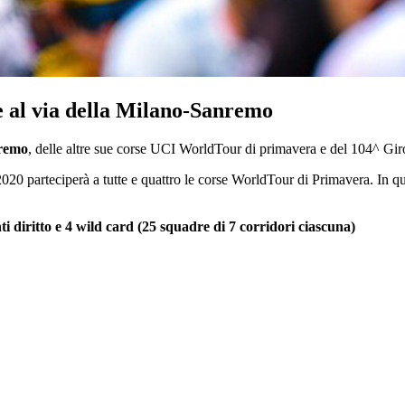
e al via della Milano-Sanremo
remo
, delle altre sue corse UCI WorldTour di primavera e del 104^ Giro
0 parteciperà a tutte e quattro le corse WorldTour di Primavera. In quan
tto e 4 wild card (25 squadre di 7 corridori ciascuna)