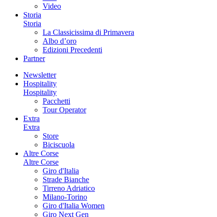
Video
Storia
Storia
La Classicissima di Primavera
Albo d’oro
Edizioni Precedenti
Partner
Newsletter
Hospitality
Hospitality
Pacchetti
Tour Operator
Extra
Extra
Store
Biciscuola
Altre Corse
Altre Corse
Giro d'Italia
Strade Bianche
Tirreno Adriatico
Milano-Torino
Giro d'Italia Women
Giro Next Gen