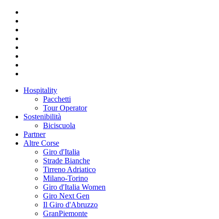
Hospitality
Pacchetti
Tour Operator
Sostenibilità
Biciscuola
Partner
Altre Corse
Giro d'Italia
Strade Bianche
Tirreno Adriatico
Milano-Torino
Giro d'Italia Women
Giro Next Gen
Il Giro d'Abruzzo
GranPiemonte