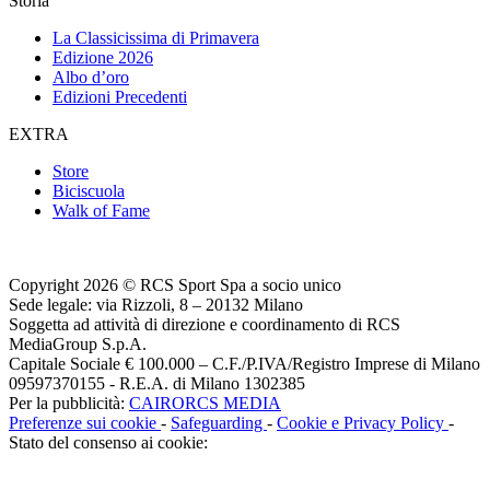
Storia
La Classicissima di Primavera
Edizione 2026
Albo d’oro
Edizioni Precedenti
EXTRA
Store
Biciscuola
Walk of Fame
Copyright 2026 © RCS Sport Spa a socio unico
Sede legale: via Rizzoli, 8 – 20132 Milano
Soggetta ad attività di direzione e coordinamento di RCS
MediaGroup S.p.A.
Capitale Sociale € 100.000 – C.F./P.IVA/Registro Imprese di Milano
09597370155 - R.E.A. di Milano 1302385
Per la pubblicità:
CAIRORCS MEDIA
Preferenze sui cookie
-
Safeguarding
-
Cookie e Privacy Policy
-
Stato del consenso ai cookie: