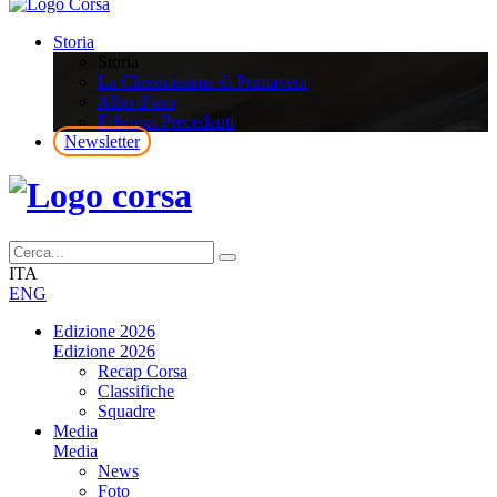
Storia
Storia
La Classicissima di Primavera
Albo d’oro
Edizioni Precedenti
Newsletter
ITA
ENG
Edizione 2026
Edizione 2026
Recap Corsa
Classifiche
Squadre
Media
Media
News
Foto