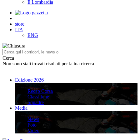
Il Lombardia
store
ITA
ENG
Cerca
Non sono stati trovati risultati per la tua ricerca...
Edizione 2026
Edizione 2026
Recap Corsa
Classifiche
Squadre
Media
Media
News
Foto
Video