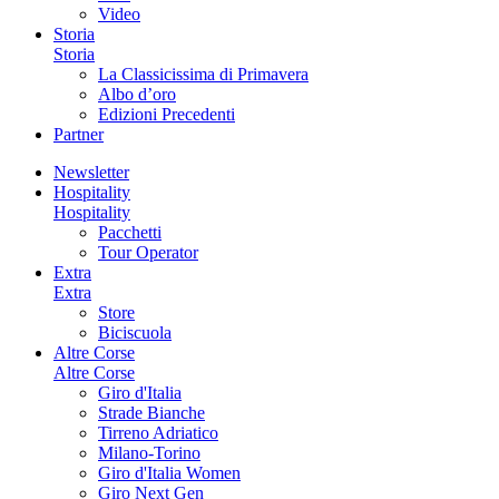
Video
Storia
Storia
La Classicissima di Primavera
Albo d’oro
Edizioni Precedenti
Partner
Newsletter
Hospitality
Hospitality
Pacchetti
Tour Operator
Extra
Extra
Store
Biciscuola
Altre Corse
Altre Corse
Giro d'Italia
Strade Bianche
Tirreno Adriatico
Milano-Torino
Giro d'Italia Women
Giro Next Gen