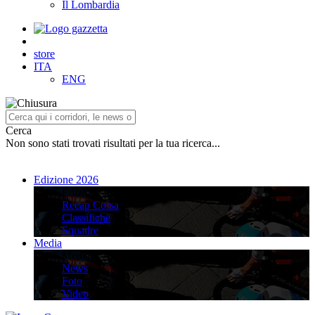
Il Lombardia
store
ITA
ENG
Cerca
Non sono stati trovati risultati per la tua ricerca...
Edizione 2026
Edizione 2026
Recap Corsa
Classifiche
Squadre
Media
Media
News
Foto
Video