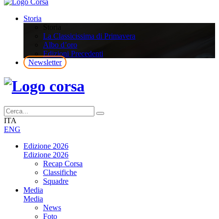
Storia
Storia
La Classicissima di Primavera
Albo d’oro
Edizioni Precedenti
Newsletter
ITA
ENG
Edizione 2026
Edizione 2026
Recap Corsa
Classifiche
Squadre
Media
Media
News
Foto