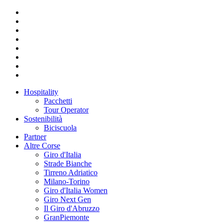
Hospitality
Pacchetti
Tour Operator
Sostenibilità
Biciscuola
Partner
Altre Corse
Giro d'Italia
Strade Bianche
Tirreno Adriatico
Milano-Torino
Giro d'Italia Women
Giro Next Gen
Il Giro d'Abruzzo
GranPiemonte