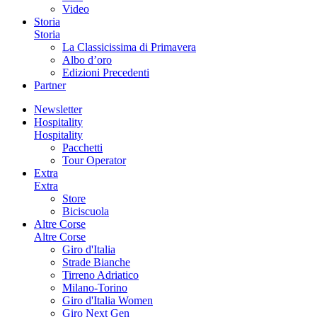
Video
Storia
Storia
La Classicissima di Primavera
Albo d’oro
Edizioni Precedenti
Partner
Newsletter
Hospitality
Hospitality
Pacchetti
Tour Operator
Extra
Extra
Store
Biciscuola
Altre Corse
Altre Corse
Giro d'Italia
Strade Bianche
Tirreno Adriatico
Milano-Torino
Giro d'Italia Women
Giro Next Gen