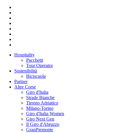
Hospitality
Pacchetti
Tour Operator
Sostenibilità
Biciscuola
Partner
Altre Corse
Giro d'Italia
Strade Bianche
Tirreno Adriatico
Milano-Torino
Giro d'Italia Women
Giro Next Gen
Il Giro d'Abruzzo
GranPiemonte