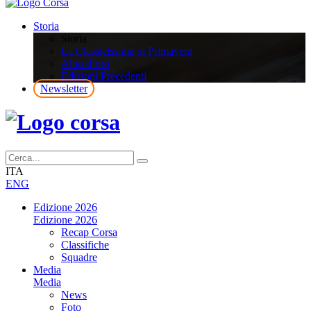
Storia
Storia
La Classicissima di Primavera
Albo d’oro
Edizioni Precedenti
Newsletter
ITA
ENG
Edizione 2026
Edizione 2026
Recap Corsa
Classifiche
Squadre
Media
Media
News
Foto