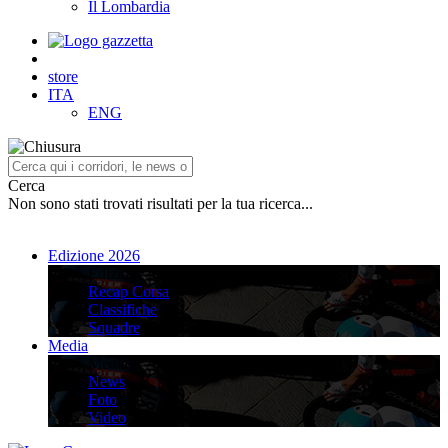
Il Lombardia
store
ITA
ENG
Cerca
Non sono stati trovati risultati per la tua ricerca...
Edizione 2026
Edizione 2026
Recap Corsa
Classifiche
Squadre
Media
Media
News
Foto
Video