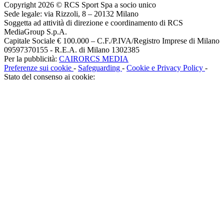
Copyright 2026 © RCS Sport Spa a socio unico
Sede legale: via Rizzoli, 8 – 20132 Milano
Soggetta ad attività di direzione e coordinamento di RCS
MediaGroup S.p.A.
Capitale Sociale € 100.000 – C.F./P.IVA/Registro Imprese di Milano
09597370155 - R.E.A. di Milano 1302385
Per la pubblicità:
CAIRORCS MEDIA
Preferenze sui cookie
-
Safeguarding
-
Cookie e Privacy Policy
-
Stato del consenso ai cookie: