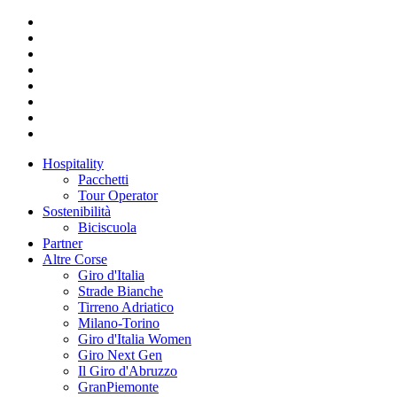
Hospitality
Pacchetti
Tour Operator
Sostenibilità
Biciscuola
Partner
Altre Corse
Giro d'Italia
Strade Bianche
Tirreno Adriatico
Milano-Torino
Giro d'Italia Women
Giro Next Gen
Il Giro d'Abruzzo
GranPiemonte