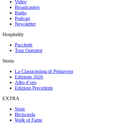
Video
Broadcasters
Radio
Podcast
Newsletter
Hospitality
Pacchetti
Tour Operator
Storia
La Classicissima di Primavera
Edizione 2026
Albo d’oro
Edizioni Precedenti
EXTRA
Store
Biciscuola
Walk of Fame