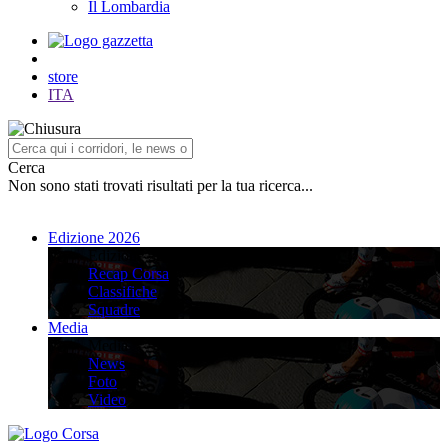
Il Lombardia
store
ITA
Cerca
Non sono stati trovati risultati per la tua ricerca...
Edizione 2026
Edizione 2026
Recap Corsa
Classifiche
Squadre
Media
Media
News
Foto
Video