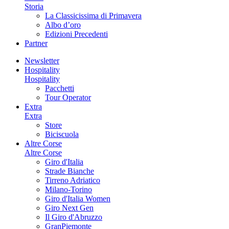
Storia
La Classicissima di Primavera
Albo d’oro
Edizioni Precedenti
Partner
Newsletter
Hospitality
Hospitality
Pacchetti
Tour Operator
Extra
Extra
Store
Biciscuola
Altre Corse
Altre Corse
Giro d'Italia
Strade Bianche
Tirreno Adriatico
Milano-Torino
Giro d'Italia Women
Giro Next Gen
Il Giro d'Abruzzo
GranPiemonte