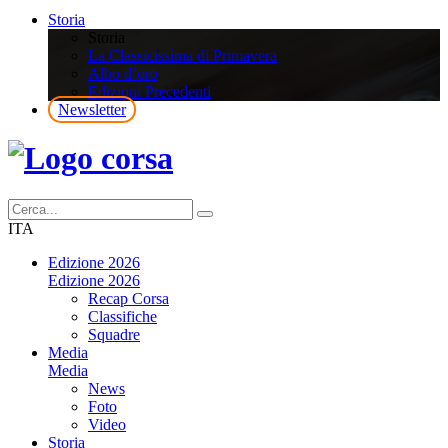
Storia
Storia
La Classicissima di Primavera
Albo d’oro
Edizioni Precedenti
Newsletter
ITA
Edizione 2026
Edizione 2026
Recap Corsa
Classifiche
Squadre
Media
Media
News
Foto
Video
Storia