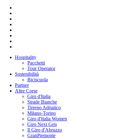
Hospitality
Pacchetti
Tour Operator
Sostenibilità
Biciscuola
Partner
Altre Corse
Giro d'Italia
Strade Bianche
Tirreno Adriatico
Milano-Torino
Giro d'Italia Women
Giro Next Gen
Il Giro d'Abruzzo
GranPiemonte