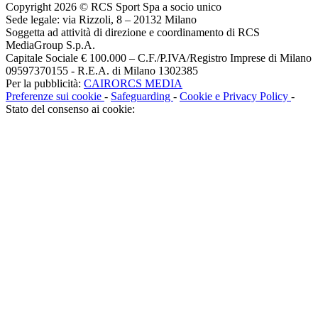
Copyright 2026 © RCS Sport Spa a socio unico
Sede legale: via Rizzoli, 8 – 20132 Milano
Soggetta ad attività di direzione e coordinamento di RCS
MediaGroup S.p.A.
Capitale Sociale € 100.000 – C.F./P.IVA/Registro Imprese di Milano
09597370155 - R.E.A. di Milano 1302385
Per la pubblicità:
CAIRORCS MEDIA
Preferenze sui cookie
-
Safeguarding
-
Cookie e Privacy Policy
-
Stato del consenso ai cookie: