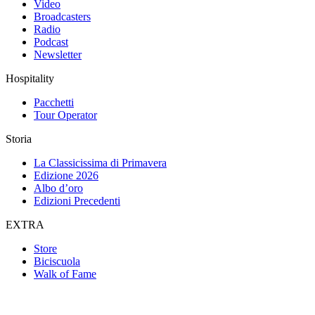
Video
Broadcasters
Radio
Podcast
Newsletter
Hospitality
Pacchetti
Tour Operator
Storia
La Classicissima di Primavera
Edizione 2026
Albo d’oro
Edizioni Precedenti
EXTRA
Store
Biciscuola
Walk of Fame