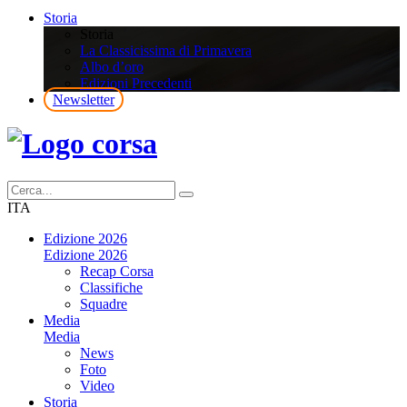
Storia
Storia
La Classicissima di Primavera
Albo d’oro
Edizioni Precedenti
Newsletter
ITA
Edizione 2026
Edizione 2026
Recap Corsa
Classifiche
Squadre
Media
Media
News
Foto
Video
Storia