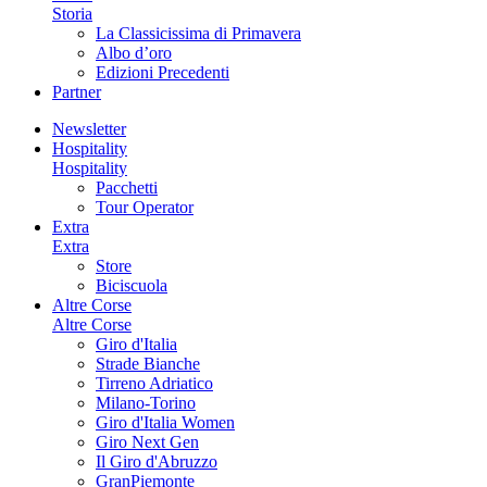
Storia
La Classicissima di Primavera
Albo d’oro
Edizioni Precedenti
Partner
Newsletter
Hospitality
Hospitality
Pacchetti
Tour Operator
Extra
Extra
Store
Biciscuola
Altre Corse
Altre Corse
Giro d'Italia
Strade Bianche
Tirreno Adriatico
Milano-Torino
Giro d'Italia Women
Giro Next Gen
Il Giro d'Abruzzo
GranPiemonte