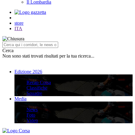
Il Lombardia
store
ITA
Cerca
Non sono stati trovati risultati per la tua ricerca...
Edizione 2026
Edizione 2026
Recap Corsa
Classifiche
Squadre
Media
Media
News
Foto
Video