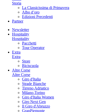
Storia
La Classicissima di Primavera
Albo d’oro
Edizioni Precedenti
Partner
Newsletter
Hospitality
Hospitality
Pacchetti
Tour Operator
Extra
Extra
Store
Biciscuola
Altre Corse
Altre Corse
Giro d'Italia
Strade Bianche
Tirreno Adriatico
Milano-Torino
Giro d'Italia Women
Giro Next Gen
Il Giro d'Abruzzo
GranPiemonte