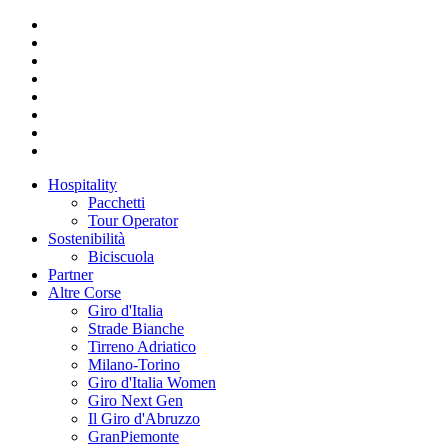
Hospitality
Pacchetti
Tour Operator
Sostenibilità
Biciscuola
Partner
Altre Corse
Giro d'Italia
Strade Bianche
Tirreno Adriatico
Milano-Torino
Giro d'Italia Women
Giro Next Gen
Il Giro d'Abruzzo
GranPiemonte