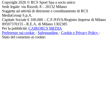
Copyright 2026 © RCS Sport Spa a socio unico
Sede legale: via Rizzoli, 8 – 20132 Milano
Soggetta ad attività di direzione e coordinamento di RCS
MediaGroup S.p.A.
Capitale Sociale € 100.000 – C.F./P.IVA/Registro Imprese di Milano
09597370155 - R.E.A. di Milano 1302385
Per la pubblicità:
CAIRORCS MEDIA
Preferenze sui cookie
-
Safeguarding
-
Cookie e Privacy Policy
-
Stato del consenso ai cookie: