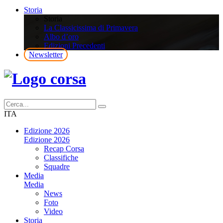
Storia
Storia
La Classicissima di Primavera
Albo d’oro
Edizioni Precedenti
Newsletter
ITA
Edizione 2026
Edizione 2026
Recap Corsa
Classifiche
Squadre
Media
Media
News
Foto
Video
Storia