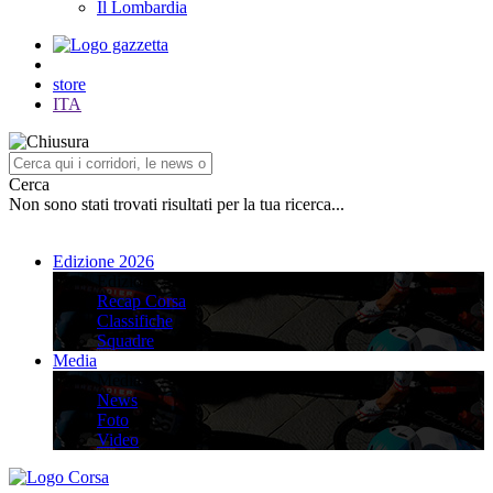
Il Lombardia
store
ITA
Cerca
Non sono stati trovati risultati per la tua ricerca...
Edizione 2026
Edizione 2026
Recap Corsa
Classifiche
Squadre
Media
Media
News
Foto
Video