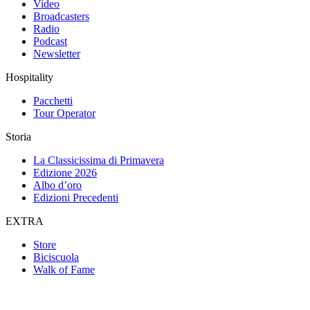
Video
Broadcasters
Radio
Podcast
Newsletter
Hospitality
Pacchetti
Tour Operator
Storia
La Classicissima di Primavera
Edizione 2026
Albo d’oro
Edizioni Precedenti
EXTRA
Store
Biciscuola
Walk of Fame