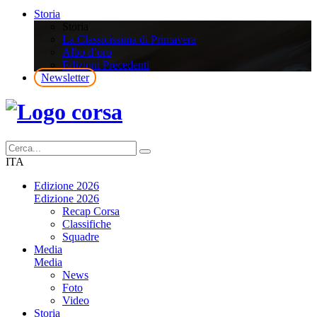
Storia
Storia
La Classicissima di Primavera
Albo d’oro
Edizioni Precedenti
Newsletter
ITA
Edizione 2026
Edizione 2026
Recap Corsa
Classifiche
Squadre
Media
Media
News
Foto
Video
Storia