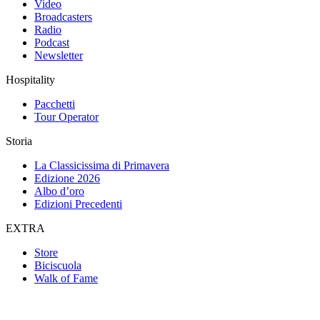
Video
Broadcasters
Radio
Podcast
Newsletter
Hospitality
Pacchetti
Tour Operator
Storia
La Classicissima di Primavera
Edizione 2026
Albo d’oro
Edizioni Precedenti
EXTRA
Store
Biciscuola
Walk of Fame