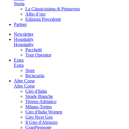
Storia
La Classicissima di Primavera
Albo d’oro
Edizioni Precedenti
Partner
Newsletter
Hospitality
Hospitality
Pacchetti
Tour Operator
Extra
Extra
Store
Biciscuola
Altre Corse
Altre Corse
Giro d'Italia
Strade Bianche
Tirreno Adriatico
Milano-Torino
Giro d'Italia Women
Giro Next Gen
Il Giro d'Abruzzo
GranPiemonte