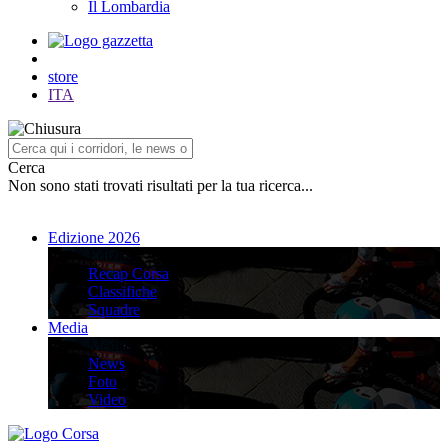
Il Lombardia
store
ITA
Cerca
Non sono stati trovati risultati per la tua ricerca...
Edizione 2026
Edizione 2026
Recap Corsa
Classifiche
Squadre
Media
Media
News
Foto
Video