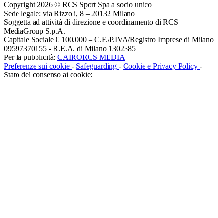
Copyright 2026 © RCS Sport Spa a socio unico
Sede legale: via Rizzoli, 8 – 20132 Milano
Soggetta ad attività di direzione e coordinamento di RCS
MediaGroup S.p.A.
Capitale Sociale € 100.000 – C.F./P.IVA/Registro Imprese di Milano
09597370155 - R.E.A. di Milano 1302385
Per la pubblicità:
CAIRORCS MEDIA
Preferenze sui cookie
-
Safeguarding
-
Cookie e Privacy Policy
-
Stato del consenso ai cookie: