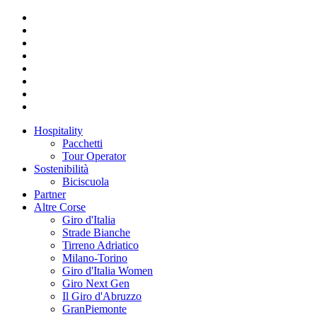
Hospitality
Pacchetti
Tour Operator
Sostenibilità
Biciscuola
Partner
Altre Corse
Giro d'Italia
Strade Bianche
Tirreno Adriatico
Milano-Torino
Giro d'Italia Women
Giro Next Gen
Il Giro d'Abruzzo
GranPiemonte