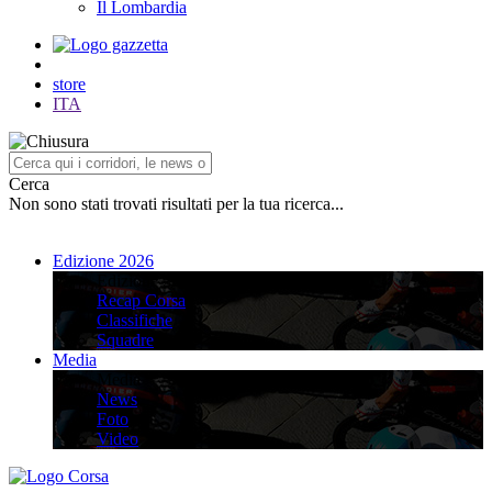
Il Lombardia
store
ITA
Cerca
Non sono stati trovati risultati per la tua ricerca...
Edizione 2026
Edizione 2026
Recap Corsa
Classifiche
Squadre
Media
Media
News
Foto
Video