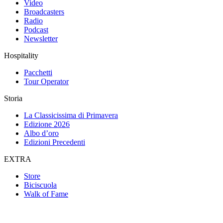
Video
Broadcasters
Radio
Podcast
Newsletter
Hospitality
Pacchetti
Tour Operator
Storia
La Classicissima di Primavera
Edizione 2026
Albo d’oro
Edizioni Precedenti
EXTRA
Store
Biciscuola
Walk of Fame