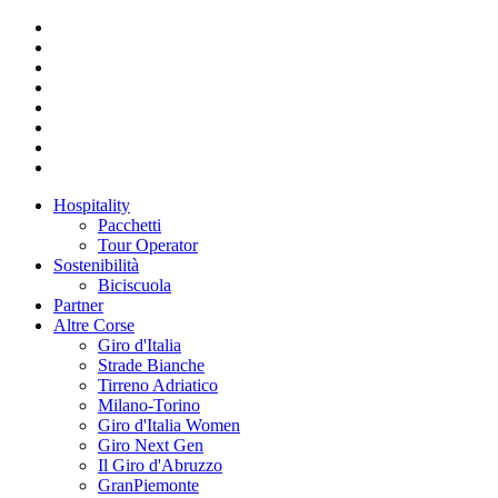
Hospitality
Pacchetti
Tour Operator
Sostenibilità
Biciscuola
Partner
Altre Corse
Giro d'Italia
Strade Bianche
Tirreno Adriatico
Milano-Torino
Giro d'Italia Women
Giro Next Gen
Il Giro d'Abruzzo
GranPiemonte