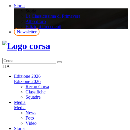
Storia
Storia
La Classicissima di Primavera
Albo d’oro
Edizioni Precedenti
Newsletter
ITA
Edizione 2026
Edizione 2026
Recap Corsa
Classifiche
Squadre
Media
Media
News
Foto
Video
Storia