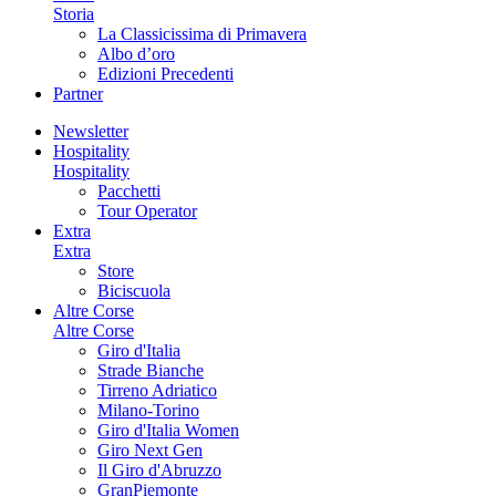
Storia
La Classicissima di Primavera
Albo d’oro
Edizioni Precedenti
Partner
Newsletter
Hospitality
Hospitality
Pacchetti
Tour Operator
Extra
Extra
Store
Biciscuola
Altre Corse
Altre Corse
Giro d'Italia
Strade Bianche
Tirreno Adriatico
Milano-Torino
Giro d'Italia Women
Giro Next Gen
Il Giro d'Abruzzo
GranPiemonte