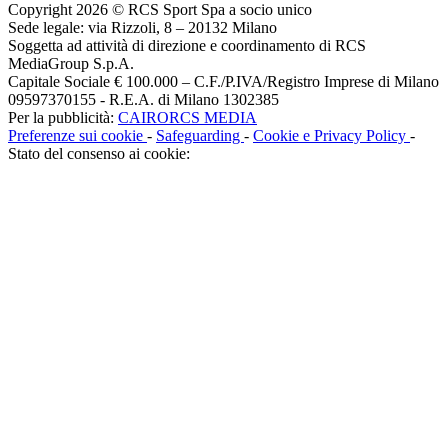
Copyright 2026 © RCS Sport Spa a socio unico
Sede legale: via Rizzoli, 8 – 20132 Milano
Soggetta ad attività di direzione e coordinamento di RCS
MediaGroup S.p.A.
Capitale Sociale € 100.000 – C.F./P.IVA/Registro Imprese di Milano
09597370155 - R.E.A. di Milano 1302385
Per la pubblicità:
CAIRORCS MEDIA
Preferenze sui cookie
-
Safeguarding
-
Cookie e Privacy Policy
-
Stato del consenso ai cookie: