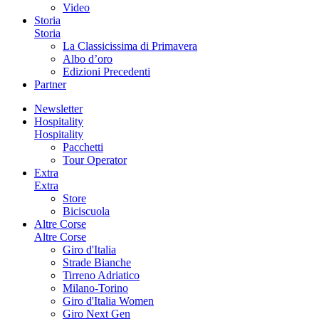
Video
Storia
Storia
La Classicissima di Primavera
Albo d’oro
Edizioni Precedenti
Partner
Newsletter
Hospitality
Hospitality
Pacchetti
Tour Operator
Extra
Extra
Store
Biciscuola
Altre Corse
Altre Corse
Giro d'Italia
Strade Bianche
Tirreno Adriatico
Milano-Torino
Giro d'Italia Women
Giro Next Gen