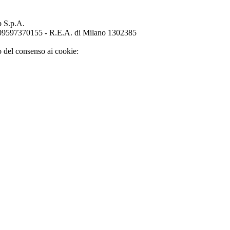
p S.p.A.
o 09597370155 - R.E.A. di Milano 1302385
o del consenso ai cookie: