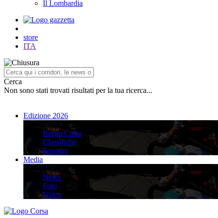
Il Lombardia
store
ITA
Cerca
Non sono stati trovati risultati per la tua ricerca...
Edizione 2026
Edizione 2026
Recap Corsa
Classifiche
Squadre
Media
Media
News
Foto
Video