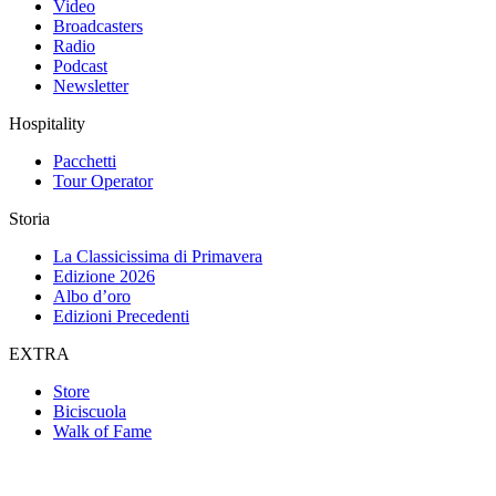
Video
Broadcasters
Radio
Podcast
Newsletter
Hospitality
Pacchetti
Tour Operator
Storia
La Classicissima di Primavera
Edizione 2026
Albo d’oro
Edizioni Precedenti
EXTRA
Store
Biciscuola
Walk of Fame