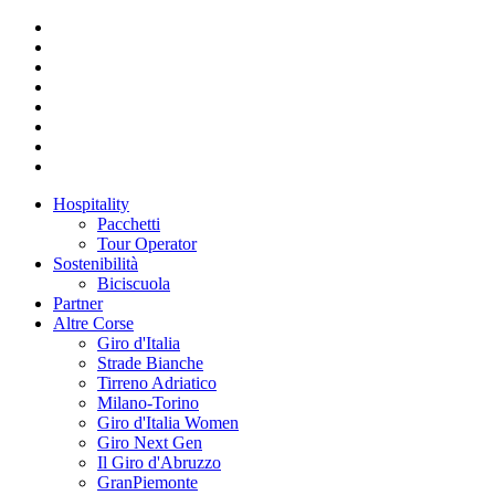
Hospitality
Pacchetti
Tour Operator
Sostenibilità
Biciscuola
Partner
Altre Corse
Giro d'Italia
Strade Bianche
Tirreno Adriatico
Milano-Torino
Giro d'Italia Women
Giro Next Gen
Il Giro d'Abruzzo
GranPiemonte