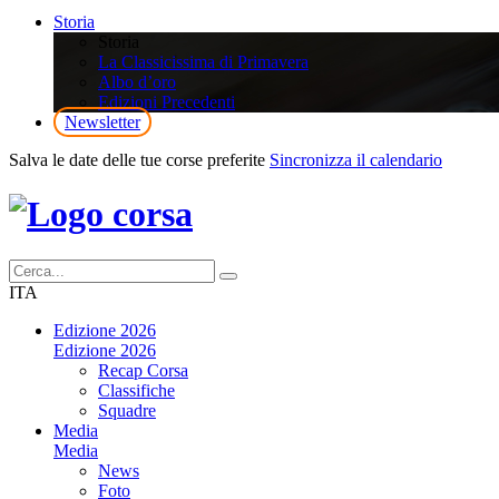
Storia
Storia
La Classicissima di Primavera
Albo d’oro
Edizioni Precedenti
Newsletter
Salva le date delle tue corse preferite
Sincronizza il calendario
ITA
Edizione 2026
Edizione 2026
Recap Corsa
Classifiche
Squadre
Media
Media
News
Foto