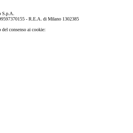
p S.p.A.
o 09597370155 - R.E.A. di Milano 1302385
o del consenso ai cookie: