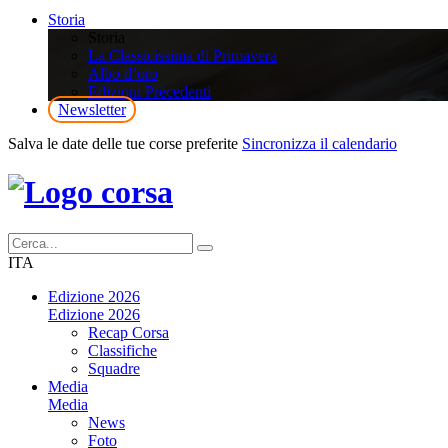
Storia
Storia
La Classicissima di Primavera
Albo d’oro
Edizioni Precedenti
Newsletter
Salva le date delle tue corse preferite
Sincronizza il calendario
ITA
Edizione 2026
Edizione 2026
Recap Corsa
Classifiche
Squadre
Media
Media
News
Foto