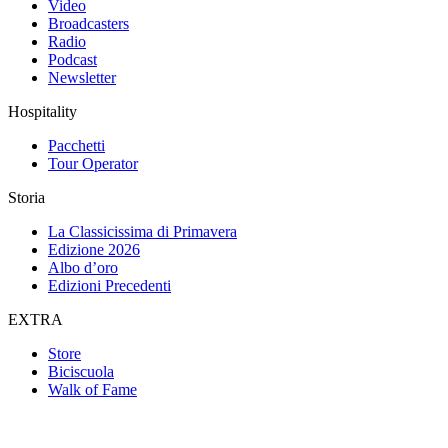
Video
Broadcasters
Radio
Podcast
Newsletter
Hospitality
Pacchetti
Tour Operator
Storia
La Classicissima di Primavera
Edizione 2026
Albo d’oro
Edizioni Precedenti
EXTRA
Store
Biciscuola
Walk of Fame