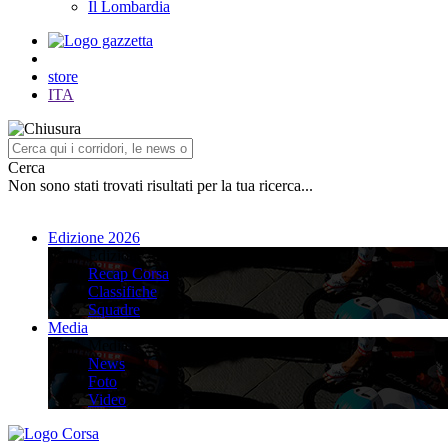
Il Lombardia
store
ITA
Cerca
Non sono stati trovati risultati per la tua ricerca...
Edizione 2026
Edizione 2026
Recap Corsa
Classifiche
Squadre
Media
Media
News
Foto
Video