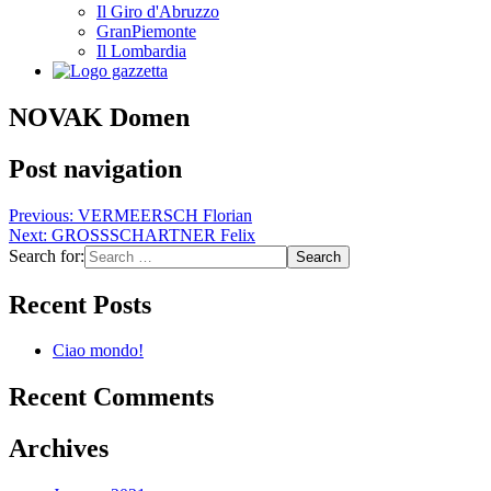
Il Giro d'Abruzzo
GranPiemonte
Il Lombardia
NOVAK Domen
Post navigation
Previous:
VERMEERSCH Florian
Next:
GROSSSCHARTNER Felix
Search for:
Recent Posts
Ciao mondo!
Recent Comments
Archives