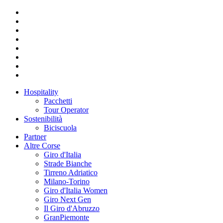
Hospitality
Pacchetti
Tour Operator
Sostenibilità
Biciscuola
Partner
Altre Corse
Giro d'Italia
Strade Bianche
Tirreno Adriatico
Milano-Torino
Giro d'Italia Women
Giro Next Gen
Il Giro d'Abruzzo
GranPiemonte