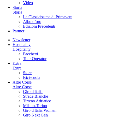
Video
Storia
Storia
La Classicissima di Primavera
Albo d’oro
Edizioni Precedenti
Partner
Newsletter
Hospitality
Hospitality
Pacchetti
Tour Operator
Extra
Extra
Store
Biciscuola
Altre Corse
Altre Corse
Giro d'Italia
Strade Bianche
Tirreno Adriatico
Milano-Torino
Giro d'Italia Women
Giro Next Gen