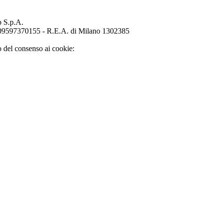
p S.p.A.
o 09597370155 - R.E.A. di Milano 1302385
o del consenso ai cookie: