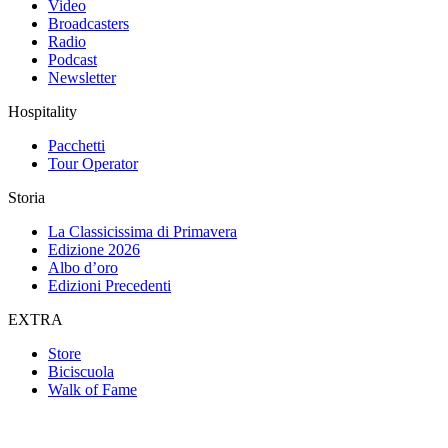
Video
Broadcasters
Radio
Podcast
Newsletter
Hospitality
Pacchetti
Tour Operator
Storia
La Classicissima di Primavera
Edizione 2026
Albo d’oro
Edizioni Precedenti
EXTRA
Store
Biciscuola
Walk of Fame