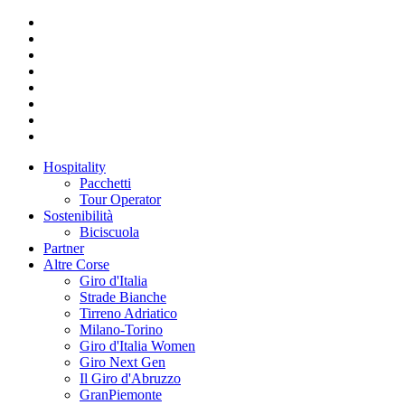
Hospitality
Pacchetti
Tour Operator
Sostenibilità
Biciscuola
Partner
Altre Corse
Giro d'Italia
Strade Bianche
Tirreno Adriatico
Milano-Torino
Giro d'Italia Women
Giro Next Gen
Il Giro d'Abruzzo
GranPiemonte