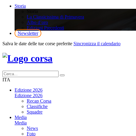
Storia
Storia
La Classicissima di Primavera
Albo d’oro
Edizioni Precedenti
Newsletter
Salva le date delle tue corse preferite
Sincronizza il calendario
ITA
Edizione 2026
Edizione 2026
Recap Corsa
Classifiche
Squadre
Media
Media
News
Foto