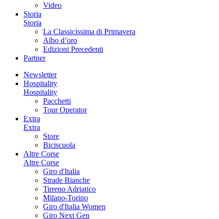
Video
Storia
Storia
La Classicissima di Primavera
Albo d’oro
Edizioni Precedenti
Partner
Newsletter
Hospitality
Hospitality
Pacchetti
Tour Operator
Extra
Extra
Store
Biciscuola
Altre Corse
Altre Corse
Giro d'Italia
Strade Bianche
Tirreno Adriatico
Milano-Torino
Giro d'Italia Women
Giro Next Gen