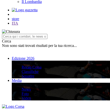
Il Lombardia
store
ITA
Cerca
Non sono stati trovati risultati per la tua ricerca...
Edizione 2026
Edizione 2026
Recap Corsa
Classifiche
Squadre
Media
Media
News
Foto
Video